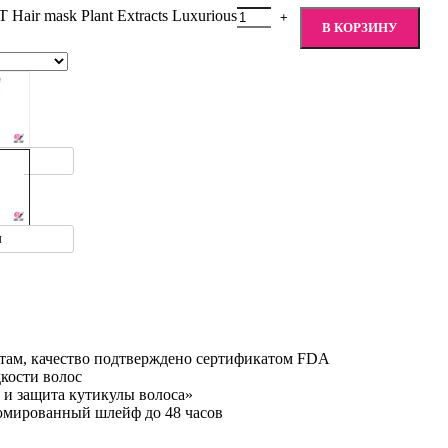
r mask Plant Extracts Luxurious
В КОРЗИНУ
л
л
там, качество подтверждено сертификатом FDA
кости волос
 защита кутикулы волоса»
рфюмированный шлейф до 48 часов