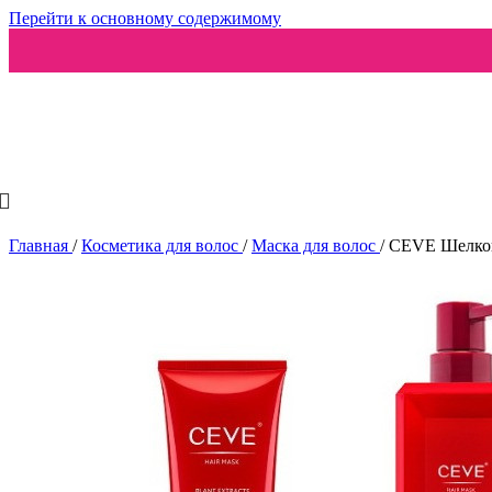
Перейти к основному содержимому
Ароматизаторы
Главная
/
Косметика для волос
/
Маска для волос
/
CEVE Шелков