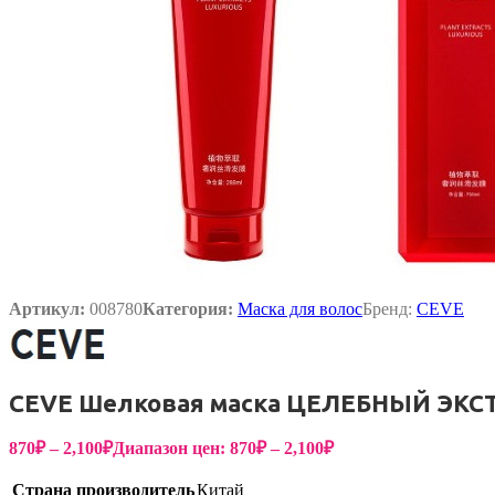
Артикул:
008780
Категория:
Маска для волос
Бренд:
CEVE
CEVE Шелковая маска ЦЕЛЕБНЫЙ ЭКСТРАК
870
₽
–
2,100
₽
Диапазон цен: 870₽ – 2,100₽
Страна производитель
Китай