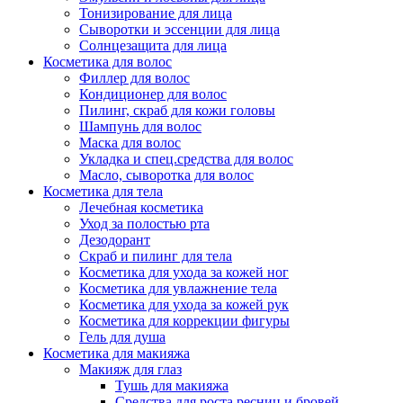
Тонизирование для лица
Сыворотки и эссенции для лица
Солнцезащита для лица
Косметика для волос
Филлер для волос
Кондиционер для волос
Пилинг, скраб для кожи головы
Шампунь для волос
Маска для волос
Укладка и спец.средства для волос
Масло, сыворотка для волос
Косметика для тела
Лечебная косметика
Уход за полостью рта
Дезодорант
Скраб и пилинг для тела
Косметика для ухода за кожей ног
Косметика для увлажнение тела
Косметика для ухода за кожей рук
Косметика для коррекции фигуры
Гель для душа
Косметика для макияжа
Макияж для глаз
Тушь для макияжа
Средства для роста ресниц и бровей