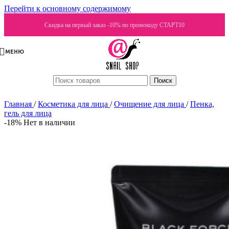
Перейти к основному содержимому
Скидка на первый заказ -10% по промокоду СТАРТ10
МЕНЮ
Поиск
Главная
/
Косметика для лица
/
Очищение для лица
/
Пенка,
гель для лица
-18%
Нет в наличии