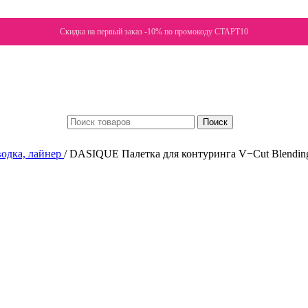
Скидка на первый заказ -10% по промокоду СТАРТ10
Поиск
водка, лайнер
/
DASIQUE Палетка для контуринга V−Cut Blending