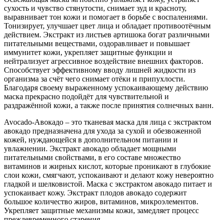
сухость и чувство стянутости, снимает зуд и красноту,
выравнивает тон кожи и помогает в борьбе с воспалениями.
Тонизирует, улучшает цвет лица и обладает противоотёчным
действием. Экстракт из листьев артишока богат различными
питательными веществами, оздоравливает и повышает
иммунитет кожи, укрепляет защитные функции и
нейтрализует агрессивное воздействие внешних факторов.
Способствует эффективному вводу лишней жидкости из
организма за счёт чего снимает отёки и припухлости.
Благодаря своему выраженному успокаивающему действию
маска прекрасно подойдёт для чувствительной и
раздражённой кожи, а также после принятия солнечных ванн.
Avocado-Авокадо – это тканевая маска для лица с экстрактом
авокадо предназначена для ухода за сухой и обезвоженной
кожей, нуждающейся в дополнительном питании и
увлажнении. Экстракт авокадо обладает мощными
питательными свойствами, в его составе множество
витаминов и жирных кислот, которые проникают в глубокие
слои кожи, смягчают, успокаивают и делают кожу невероятно
гладкой и шелковистой. Маска с экстрактом авокадо питает и
успокаивает кожу. Экстракт плодов авокадо содержит
большое количество жиров, витаминов, микроэлементов.
Укрепляет защитные механизмы кожи, замедляет процесс
преждевременного старения.