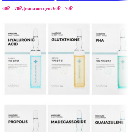
60
₽
–
70
₽
Диапазон цен: 60₽ – 70₽