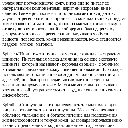
увлажняет потускневшую кожу, интенсивно питает ее
натуральными компонентами, дарит ей здоровый вид и
сияние. Также рис является источником антиоксидантов,
улучшает регенеративные процессы в кожных тканях, придает
коже гладкость и матовость, хорошо смягчает, питает кожу и
отшелушивает ороговевший слой дермы, благодаря чему
ускоряются процессы регенерации, улучшается обмен
веществ, поверхность кожи выравнивается, кожа становится
гладкой, мягкой, матовой.
Spinach-Шпинат – это тканевая маска для лица с экстрактом
шпината. Питательная маска для лица на основе экстракта
шпината, который называют «королем овощей», с обилием
витамина С, делающим кожу сияющей и влажной. Благодаря
использованию ткани с превосходным водопоглощением и
адгезией, она быстро передает активные ингредиенты
эссенции напрямую в кожу. Маска моментально насыщает
клетки влагой, устраняет сухость, зуд, шелушение и чувство
дискомфорта.
Spirulina-Спирулина – это тканевая питательная маска для
лица на основе экстракта спирулины. Маска обеспечивает
обильное увлажнение и богатое питание для поддержания
жизнеспособности и тонуса кожи. Благодаря использованию
ткани с превосходным водопоглощением и адгезией, она