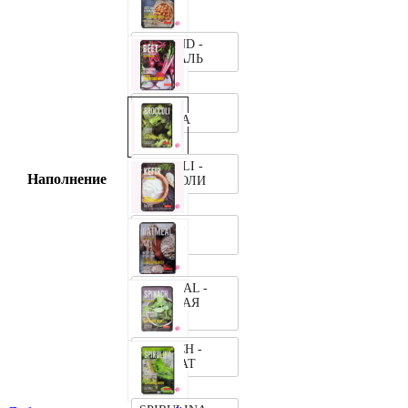
ALMOND -
МИНДАЛЬ
BEET -
СВЕКЛА
BROCOLI -
Наполнение
БРОККОЛИ
KEFIR -
КЕФИР
OATMEAL -
ОВСЯНАЯ
КРУПА
SPINACH -
ШПИНАТ