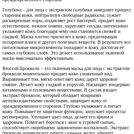
Голубика – для лица с экстрактом голубики замедляет процесс
старения кожи, нейтрализуя свободные радикалы, сужает
расширенные поры, подавляет рост бактерий, придает коже
естественное, нежное сияние, укрепляет сосуды, интенсивно
увлажняет кожу, благодаря чему она становится свежей и
гладкой. Маска плотно прилегает к коже, предотвращая
испарение влаги и других полезных веществ. В результате все
питательные микроэлементы попадают в кожу, достигая её
самых глубоких слоёв. Это делает использование тканевой
маски максимально эффективным.
Broccoli-Брокколи – это тканевая маска для лица с экстрактом
брокколи моментально придает коже ухоженный вид.
Выравнивает тон, мягко осветляет кожу, дарит здоровое
сияние. Делает кожу гладкой и упругой. Насыщает эпидермис
витаминами и полезными веществами. В состав входит
экстракт брокколи, который обладает мощными
антиоксидантными свойствами, защищает кожу от
преждевременного старения. Глубоко увлажняет и питает
кожу. Повышает ее защитные функции, запускает процессы
регенерации. Улучшает цвет лица, делает его ярким и
здоровым. Помогает бороться с акне и угревой сыпью,
способствует скорейшему заживлению воспалений. Экстракт
брокколи нормализует работу сальных желез, убирает