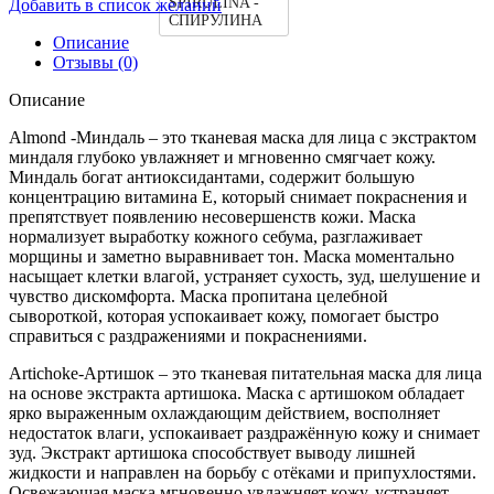
SPIRULINA -
Добавить в список желаний
СПИРУЛИНА
Описание
Отзывы (0)
Описание
Almond -Миндаль – это тканевая маска для лица с экстрактом
миндаля глубоко увлажняет и мгновенно смягчает кожу.
Миндаль богат антиоксидантами, содержит большую
концентрацию витамина E, который снимает покраснения и
препятствует появлению несовершенств кожи. Маска
нормализует выработку кожного себума, разглаживает
морщины и заметно выравнивает тон. Маска моментально
насыщает клетки влагой, устраняет сухость, зуд, шелушение и
чувство дискомфорта. Маска пропитана целебной
сывороткой, которая успокаивает кожу, помогает быстро
справиться с раздражениями и покраснениями.
Artichoke-Артишок – это тканевая питательная маска для лица
на основе экстракта артишока. Маска с артишоком обладает
ярко выраженным охлаждающим действием, восполняет
недостаток влаги, успокаивает раздражённую кожу и снимает
зуд. Экстракт артишока способствует выводу лишней
жидкости и направлен на борьбу с отёками и припухлостями.
Освежающая маска мгновенно увлажняет кожу, устраняет