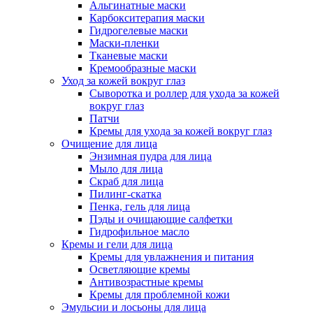
Альгинатные маски
Карбокситерапия маски
Гидрогелевые маски
Маски-пленки
Тканевые маски
Кремообразные маски
Уход за кожей вокруг глаз
Сыворотка и роллер для ухода за кожей
вокруг глаз
Патчи
Кремы для ухода за кожей вокруг глаз
Очищение для лица
Энзимная пудра для лица
Мыло для лица
Скраб для лица
Пилинг-скатка
Пенка, гель для лица
Пэды и очищающие салфетки
Гидрофильное масло
Кремы и гели для лица
Кремы для увлажнения и питания
Осветляющие кремы
Антивозрастные кремы
Кремы для проблемной кожи
Эмульсии и лосьоны для лица