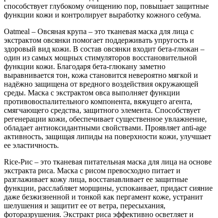
способствует глубокому очищению пор, повышает защитные
функции кожи и контролирует выработку кожного себума.
Oatmeal – Овсяная крупа – это тканевая маска для лица с
экстрактом овсянки помогает поддерживать упругость и
здоровый вид кожи. В состав овсянки входит бета-глюкан –
один из самых мощных стимуляторов восстановительной
функции кожи. Благодаря бета-глюкану заметно
выравнивается тон, кожа становится невероятно мягкой и
надёжно защищена от вредного воздействия окружающей
среды. Маска с экстрактом овса выполняет функции
противовоспалительного компонента, вяжущего агента,
смягчающего средства, защитного элемента. Способствует
регенерации кожи, обеспечивает существенное увлажнение,
обладает антиоксидантными свойствами. Проявляет anti-age
активность, защищая липиды на поверхности кожи, улучшает
ее эластичность.
Rice-Рис – это тканевая питательная маска для лица на основе
экстракта риса. Маска с рисом превосходно питает и
разглаживает кожу лица, восстанавливает ее защитные
функции, расслабляет морщины, успокаивает, придаст сияние
даже безжизненной и тонкой как пергамент коже, устранит
шелушения и защитит ее от ветра, пересыхания,
фоторазрушения. Экстракт риса эффективно осветляет и