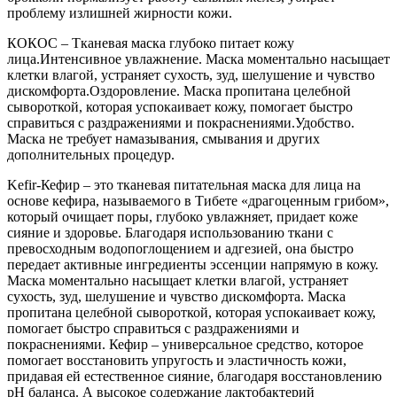
проблему излишней жирности кожи.
КОКОС – Тканевая маска глубоко питает кожу
лица.Интенсивное увлажнение. Маска моментально насыщает
клетки влагой, устраняет сухость, зуд, шелушение и чувство
дискомфорта.Оздоровление. Маска пропитана целебной
сывороткой, которая успокаивает кожу, помогает быстро
справиться с раздражениями и покраснениями.Удобство.
Маска не требует намазывания, смывания и других
дополнительных процедур.
Kefir-Кефир – это тканевая питательная маска для лица на
основе кефира, называемого в Тибете «драгоценным грибом»,
который очищает поры, глубоко увлажняет, придает коже
сияние и здоровье. Благодаря использованию ткани с
превосходным водопоглощением и адгезией, она быстро
передает активные ингредиенты эссенции напрямую в кожу.
Маска моментально насыщает клетки влагой, устраняет
сухость, зуд, шелушение и чувство дискомфорта. Маска
пропитана целебной сывороткой, которая успокаивает кожу,
помогает быстро справиться с раздражениями и
покраснениями. Кефир – универсальное средство, которое
помогает восстановить упругость и эластичность кожи,
придавая ей естественное сияние, благодаря восстановлению
pH баланса. А высокое содержание лактобактерий