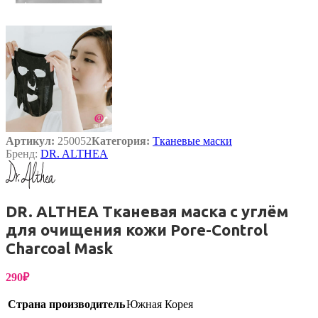
Артикул:
250052
Категория:
Тканевые маски
Бренд:
DR. ALTHEA
DR. ALTHEA Тканевая маска с углём
для очищения кожи Pore-Control
Charcoal Mask
290
₽
Страна производитель
Южная Корея