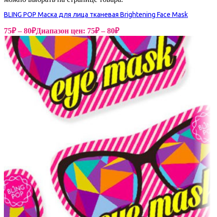
BLING POP Маска для лица тканевая Brightening Face Mask
75
₽
–
80
₽
Диапазон цен: 75₽ – 80₽