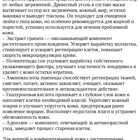
от любых загрязнений. Древесный уголь в составе маски
вытягивает из пор все загрязнения, кожный жир, остатки
макияжа и выводит токсины. Он подходит для очищения
любого типа кожи, но особенно рекомендуется для жирной и
пористой, успешно используется для лечения проблемной
кожи.
– Экстракт граната — омолаживающий компонент
растительного происхождения. Ускоряет выработку коллагена,
стимулирует и ускоряет регенерацию клеток, повышает
скорость микроциркуляции крови.
– Полипептиды сои усиливает выработку собственного
увлажняющего фактора, улучшает эластичность эпидермиса и
удаляет с кожи остатки кератина.
– Аминокислоты пшеницы способствует регенерации тканей,
смягчает, питает, активно заживляет, очищает, оказывает
противовоспалительное и антиоксидантное действие.
– Гиалуроновая кислота проникает в глубокие слои кожи и
наполняет клетки необходимой влагой. Укрепляет кожный
покров и улучшает упругость кожи, предупреждая ранее
появление морщин. Восполняет недостаток влаги и устраняет
обезвоженность кожи.
– Аденозин — компонент, отвечающий за антивозрастной
уход, замедляет процесс старения клеток.
Для жирной и комбинированной кожи с расширенными