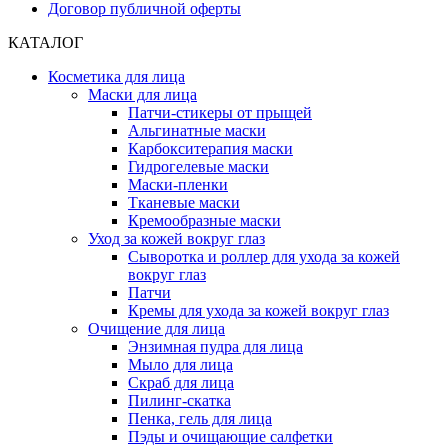
Договор публичной оферты
КАТАЛОГ
Косметика для лица
Маски для лица
Патчи-стикеры от прыщей
Альгинатные маски
Карбокситерапия маски
Гидрогелевые маски
Маски-пленки
Тканевые маски
Кремообразные маски
Уход за кожей вокруг глаз
Сыворотка и роллер для ухода за кожей
вокруг глаз
Патчи
Кремы для ухода за кожей вокруг глаз
Очищение для лица
Энзимная пудра для лица
Мыло для лица
Скраб для лица
Пилинг-скатка
Пенка, гель для лица
Пэды и очищающие салфетки