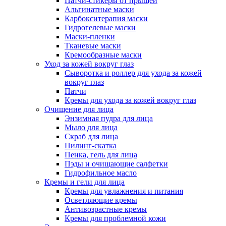
Патчи-стикеры от прыщей
Альгинатные маски
Карбокситерапия маски
Гидрогелевые маски
Маски-пленки
Тканевые маски
Кремообразные маски
Уход за кожей вокруг глаз
Сыворотка и роллер для ухода за кожей
вокруг глаз
Патчи
Кремы для ухода за кожей вокруг глаз
Очищение для лица
Энзимная пудра для лица
Мыло для лица
Скраб для лица
Пилинг-скатка
Пенка, гель для лица
Пэды и очищающие салфетки
Гидрофильное масло
Кремы и гели для лица
Кремы для увлажнения и питания
Осветляющие кремы
Антивозрастные кремы
Кремы для проблемной кожи