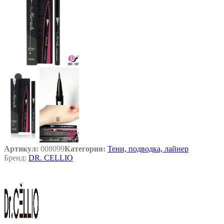
Артикул:
008099
Категория:
Тени, подводка, лайнер
Бренд:
DR. CELLIO