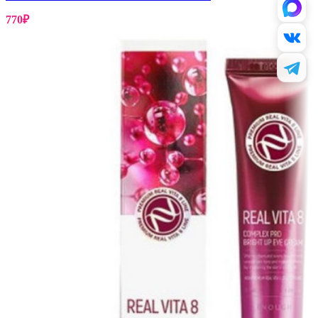
770
₽