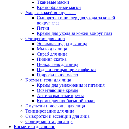
Тканевые маски
Кремообразные маски
Уход за кожей вокруг глаз
Сыворотка и роллер для ухода за кожей
вокруг глаз
Патчи
Кремы для ухода за кожей вокруг глаз
Очищение для лица
Энзимная пудра для лица
Мыло для лица
Скраб для лица
Пилинг-скатка
Пенка, гель для лица
Пэды и очищающие салфетки
Гидрофильное масло
Кремы и гели для лица
Кремы для увлажнения и питания
Осветляющие кремы
Антивозрастные кремы
Кремы для проблемной кожи
Эмульсии и лосьоны для лица
Тонизирование для лица
Сыворотки и эссенции для лица
Солнцезащита для лица
Косметика для волос