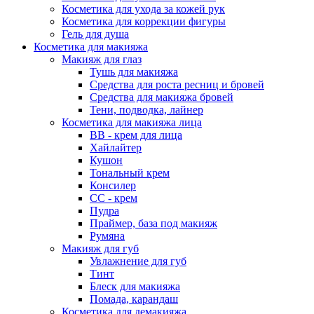
Косметика для ухода за кожей рук
Косметика для коррекции фигуры
Гель для душа
Косметика для макияжа
Макияж для глаз
Тушь для макияжа
Средства для роста ресниц и бровей
Средства для макияжа бровей
Тени, подводка, лайнер
Косметика для макияжа лица
ВВ - крем для лица
Хайлайтер
Кушон
Тональный крем
Консилер
СС - крем
Пудра
Праймер, база под макияж
Румяна
Макияж для губ
Увлажнение для губ
Тинт
Блеск для макияжа
Помада, карандаш
Косметика для демакияжа