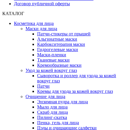
Договор публичной оферты
КАТАЛОГ
Косметика для лица
Маски для лица
Патчи-стикеры от прыщей
Альгинатные маски
Карбокситерапия маски
Гидрогелевые маски
Маски-пленки
Тканевые маски
Кремообразные маски
Уход за кожей вокруг глаз
Сыворотка и роллер для ухода за кожей
вокруг глаз
Патчи
Кремы для ухода за кожей вокруг глаз
Очищение для лица
Энзимная пудра для лица
Мыло для лица
Скраб для лица
Пилинг-скатка
Пенка, гель для лица
Пэды и очищающие салфетки