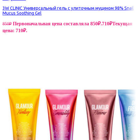
3W CLINIC Универсальный гель с улиточным муцином 98% Snail
Mucus Soothing Gel
Первоначальная цена составляла 850₽.
710
₽
Текущая
850
₽
цена: 710₽.