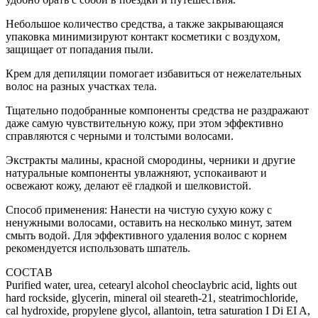
Небольшое количество средства, а также закрывающаяся
упаковка минимизируют контакт косметики с воздухом,
защищает от попадания пыли.
Крем для депиляции помогает избавиться от нежелательных
волос на разных участках тела.
Тщательно подобранные компоненты средства не раздражают
даже самую чувствительную кожу, при этом эффективно
справляются с черными и толстыми волосами.
Экстракты малины, красной смородины, черники и другие
натуральные компоненты увлажняют, успокаивают и
освежают кожу, делают её гладкой и шелковистой.
Способ применения: Нанести на чистую сухую кожу с
ненужными волосами, оставить на несколько минут, затем
смыть водой. Для эффективного удаления волос с корнем
рекомендуется использовать шпатель.
СОСТАВ
Purified water, urea, cetearyl alcohol cheoclaybric acid, lights out
hard rockside, glycerin, mineral oil steareth-21, steatrimochloride,
cal hydroxide, propylene glycol, allantoin, tetra saturation I Di EI A,