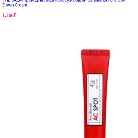
THE SAEM Крем для лица поросужающий Calamansi Pore Cool
Down Cream
1,360
₽