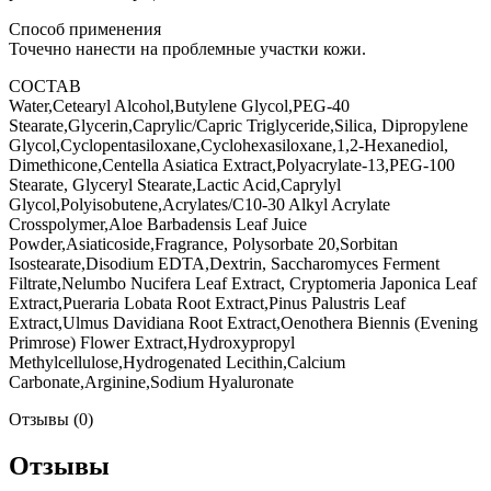
Способ применения
Точечно нанести на проблемные участки кожи.
СОСТАВ
Water,Cetearyl Alcohol,Butylene Glycol,PEG-40
Stearate,Glycerin,Caprylic/Capric Triglyceride,Silica, Dipropylene
Glycol,Cyclopentasiloxane,Cyclohexasiloxane,1,2-Hexanediol,
Dimethicone,Centella Asiatica Extract,Polyacrylate-13,PEG-100
Stearate, Glyceryl Stearate,Lactic Acid,Caprylyl
Glycol,Polyisobutene,Acrylates/C10-30 Alkyl Acrylate
Crosspolymer,Aloe Barbadensis Leaf Juice
Powder,Asiaticoside,Fragrance, Polysorbate 20,Sorbitan
Isostearate,Disodium EDTA,Dextrin, Saccharomyces Ferment
Filtrate,Nelumbo Nucifera Leaf Extract, Cryptomeria Japonica Leaf
Extract,Pueraria Lobata Root Extract,Pinus Palustris Leaf
Extract,Ulmus Davidiana Root Extract,Oenothera Biennis (Evening
Primrose) Flower Extract,Hydroxypropyl
Methylcellulose,Hydrogenated Lecithin,Calcium
Carbonate,Arginine,Sodium Hyaluronate
Отзывы (0)
Отзывы