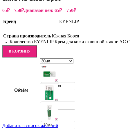
65
₽
–
750
₽
Диапазон цен: 65₽ – 750₽
Бренд
EYENLIP
Страна производитель
Южная Корея
Количество EYENLIP Крем для кожи склонной к акне AC Cl
В КОРЗИНУ
1,5+1,5мл
Объём
15мл
30мл
Добавить в список желаний