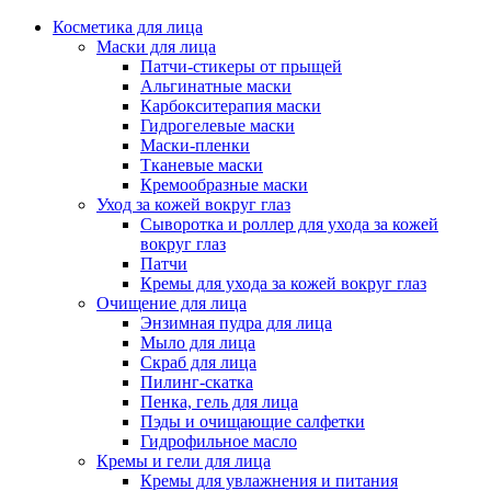
Косметика для лица
Маски для лица
Патчи-стикеры от прыщей
Альгинатные маски
Карбокситерапия маски
Гидрогелевые маски
Маски-пленки
Тканевые маски
Кремообразные маски
Уход за кожей вокруг глаз
Сыворотка и роллер для ухода за кожей
вокруг глаз
Патчи
Кремы для ухода за кожей вокруг глаз
Очищение для лица
Энзимная пудра для лица
Мыло для лица
Скраб для лица
Пилинг-скатка
Пенка, гель для лица
Пэды и очищающие салфетки
Гидрофильное масло
Кремы и гели для лица
Кремы для увлажнения и питания