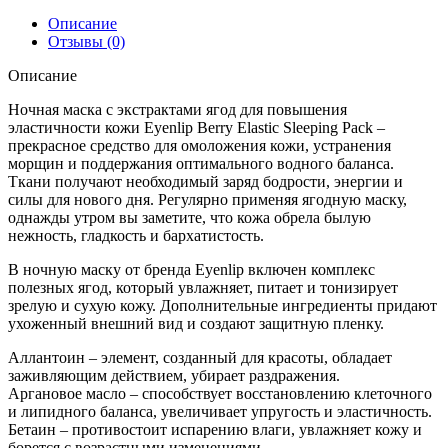
Описание
Отзывы (0)
Описание
Ночная маска с экстрактами ягод для повышения
эластичности кожи Eyenlip Berry Elastic Sleeping Pack –
прекрасное средство для омоложения кожи, устранения
морщин и поддержания оптимального водного баланса.
Ткани получают необходимый заряд бодрости, энергии и
силы для нового дня. Регулярно применяя ягодную маску,
однажды утром вы заметите, что кожа обрела былую
нежность, гладкость и бархатистость.
В ночную маску от бренда Eyenlip включен комплекс
полезных ягод, который увлажняет, питает и тонизирует
зрелую и сухую кожу. Дополнительные ингредиенты придают
ухоженный внешний вид и создают защитную пленку.
Аллантоин – элемент, созданный для красоты, обладает
заживляющим действием, убирает раздражения.
Аргановое масло – способствует восстановлению клеточного
и липидного баланса, увеличивает упругость и эластичность.
Бетаин – противостоит испарению влаги, увлажняет кожу и
борется с возрастными изменениями.