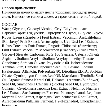
Способ применения:
Применять ночную маску после уходовых процедур перед
сном. Нанести ее тонким слоем, а утром смыть теплой водой.
СОСТАВ:
Water, Glycerin, Cetearyl Alcohol, Cetyl Ethylhexanoate,
Caprylic/Capric Triglyceride, Dipropylene Glycol, Butylene Glycol,
Rubus Idaeus (Raspberry) Fruit Extract, Vaccinium Angustifolium
(Blueberry) Fruit Extract, Arctostaphylos Uva-Ursi Leaf Extract,
Rubus Coreanus Fruit Extract, Fragaria Chiloensis (Strawberry)
Fruit Extract, Vaccinium Macrocarpon (Cranberry) Fruit Extract,
Glyceryl Stearate, Carbomer, PEG-100 Stearate, Cetearyl Olivate,
Arginine, Sodium Acrylate/Sodium Acryloyldimethyl Taurate
Copolymer, Sorbitan Olivate, Polysorbate 60, Isohexadecane,
Xanthan Gum, Camellia Japonica Seed Oil, Betaine, Sodium
Hyaluronate, Allantoin, Polysorbate 80, Disodium EDTA, Sorbitan
Oleate, Cymbopogon Citratus Leaf Oil, Macadamia Ternifolia Seed
Oil, Argania Spinosa Kernel Oil, Helianthus Annuus (Sunflower)
Seed Oil, Simmondsia Chinensis (Jojoba) Seed Oil, Hydrolyzed
Collagen, Cryptomeria Japonica Leaf Extract, Nelumbo Nucifera
Leaf Extract, Saccharomyces Ferment, Phenoxyethanol, Lepidium
Meyenii Root Extract, Asparagus Cochinchinensis Root Extract,
Aureobasidium Pullulans Ferment, 1,2-Hexanediol, Chlorphenesin,
Fragrance.