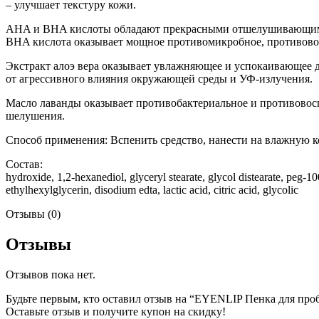
– улучшает текстуру кожи.
AHA и BHA кислоты обладают прекрасными отшелушивающими с
BHA кислота оказывает мощное противомикробное, противовоспа
Экстракт алоэ вера оказывает увлажняющее и успокаивающее д
от агрессивного влияния окружающей среды и УФ-излучения.
Масло лаванды оказывает противобактериальное и противовоспа
шелушения.
Способ применения: Вспенить средство, нанести на влажную 
Состав:
hydroxide, 1,2-hexanediol, glyceryl stearate, glycol distearate, peg-10
ethylhexylglycerin, disodium edta, lactic acid, citric acid, glycolic
Отзывы (0)
Отзывы
Отзывов пока нет.
Будьте первым, кто оставил отзыв на “EYENLIP Пенка для про
Оставьте отзыв и получите купон на скидку!