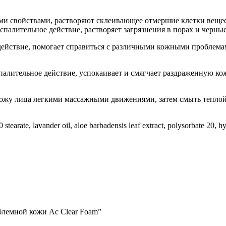
войствами, растворяют склеивающее отмершие клетки вещество
лительное действие, растворяет загрязнения в порах и черные 
ействие, помогает справиться с различными кожными проблемам
лительное действие, успокаивает и смягчает раздраженную кожу
кожу лица легкими массажными движениями, затем смыть теплой
0 stearate, lavander oil, aloe barbadensis leaf extract, polysorbate 20, 
блемной кожи Ac Clear Foam”