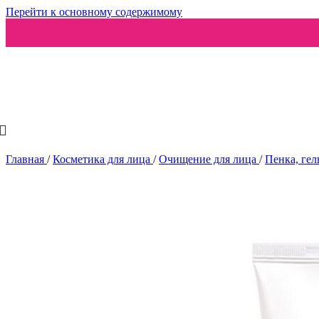
Перейти к основному содержимому
Ароматизаторы
Главная
/
Косметика для лица
/
Очищение для лица
/
Пенка, гел