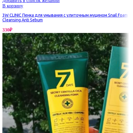
Добавить в список желаний
В корзину
3W CLINIC Пенка для умывания с улиточным муцином Snail Foam
Cleansing Anti Sebum
330
₽