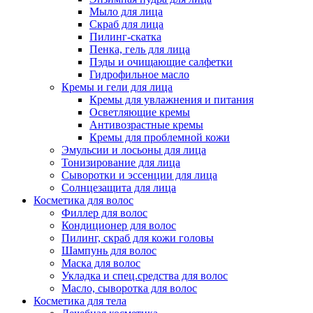
Мыло для лица
Скраб для лица
Пилинг-скатка
Пенка, гель для лица
Пэды и очищающие салфетки
Гидрофильное масло
Кремы и гели для лица
Кремы для увлажнения и питания
Осветляющие кремы
Антивозрастные кремы
Кремы для проблемной кожи
Эмульсии и лосьоны для лица
Тонизирование для лица
Сыворотки и эссенции для лица
Солнцезащита для лица
Косметика для волос
Филлер для волос
Кондиционер для волос
Пилинг, скраб для кожи головы
Шампунь для волос
Маска для волос
Укладка и спец.средства для волос
Масло, сыворотка для волос
Косметика для тела