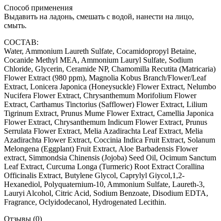
Способ применения
Выдавить на ладонь, смешать с водой, нанести на лицо,
смыть.
СОСТАВ:
Water, Ammonium Laureth Sulfate, Cocamidopropyl Betaine,
Cocanide Methyl MEA, Ammonium Lauryl Sulfate, Sodium
Chloride, Glycerin, Ceramide NP, Chamomilla Recutita (Matricaria)
Flower Extract (980 ppm), Magnolia Kobus Branch/Flower/Leaf
Extract, Lonicera Japonica (Honeysuckle) Flower Extract, Nelumbo
Nucifera Flower Extract, Chrysanthemum Morifolium Flower
Extract, Carthamus Tinctorius (Safflower) Flower Extract, Lilium
Tigrinum Extract, Prunus Mume Flower Extract, Camellia Japonica
Flower Extract, Chrysanthemum Indicum Flower Extract, Prunus
Serrulata Flower Extract, Melia Azadirachta Leaf Extract, Melia
Azadirachta Flower Extract, Coccinia Indica Fruit Extract, Solanum
Melongena (Eggplant) Fruit Extract, Aloe Barbadensis Flower
extract, Simmondsia Chinensis (Jojoba) Seed Oil, Ocimum Sanctum
Leaf Extract, Curcuma Longa (Turmeric) Root Extract Corallina
Officinalis Extract, Butylene Glycol, Caprylyl Giycol,1,2-
Hexanediol, Polyquaternium-10, Ammonium Sulfate, Laureth-3,
Lauryi Alcohol, Citric Acid, Sodium Benzoate, Disodium EDTA,
Fragrance, Oclyidodecanol, Hydrogenated Lecithin.
Отзывы (0)