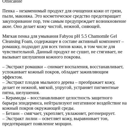
Описание
Пенка – незаменимый продукт для очищения кожи от грязи,
пыли, макияжа. Это косметическое средство предотвращает
закупоривание пор, тем самым предупреждает возникновение
акне. Оно делает кожу чистой, нежной, сияющей.
Мягкая пенка для умывания Fabyou pH 5.5 Chamomile Gel
Cleansing Foam, содержащее в составе активный компонент –
ромашку, подходит для всех типов кожи, в том числе для
чувствительной. Данный продукт не сушит, не стягивает, не
вызывает шелушения кожного покрова.
– Экстракт ромашки – снимает воспаления, восстанавливает,
успокаивает кожный покров, обладает заживляющим
эффектом.
– Экстракт плодов мыльного дерева – преображает кожу,
делает ее нежной, мягкой, упругой, устраняет пигментные
пятна, шелушения.
– Керамиды – восстанавливают целостность защитного
барьера эпидермиса, нейтрализуют негативное воздействие на
кожный покров окружающей среды.
– Бетаин – смягчает, укрепляет, увлажняет, регенерирует.
– Экстракт лилии – осветляет кожу, выравнивает тон,
предотвращает появление морщин.