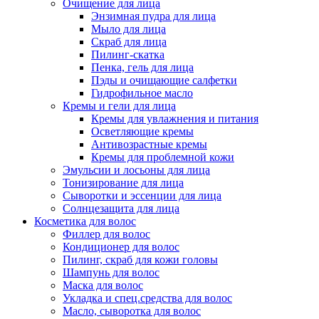
Очищение для лица
Энзимная пудра для лица
Мыло для лица
Скраб для лица
Пилинг-скатка
Пенка, гель для лица
Пэды и очищающие салфетки
Гидрофильное масло
Кремы и гели для лица
Кремы для увлажнения и питания
Осветляющие кремы
Антивозрастные кремы
Кремы для проблемной кожи
Эмульсии и лосьоны для лица
Тонизирование для лица
Сыворотки и эссенции для лица
Солнцезащита для лица
Косметика для волос
Филлер для волос
Кондиционер для волос
Пилинг, скраб для кожи головы
Шампунь для волос
Маска для волос
Укладка и спец.средства для волос
Масло, сыворотка для волос