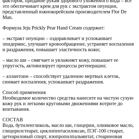
факторов, придание рукам здорового ухоженного вида – все
это обеспечивает крем для рук с экстрактом опунции,
представленный южнокорейским производителем Flor De
Man.
Формула Jeju Prickly Pear Hand Cream содержит:
– экстракт опунции – оздоравливает и успокаивает
эпидермис, улучшает кровообращение, устраняет воспаления
и раздражения, повышает эластичность кожи;
– масло ши – смягчает и увлажняет кожу, повышает ее
упругость, активизирует процессы регенерации;
– аллантоин – способствует удалению мертвых клеток,
снимает воспаления, успокаивает раздражения.
Способ применения
Необходимое количество средства нанесите на чистую сухую
кожу рук и легкими круговыми движениями вотрите до
впитывания.
СОСТАВ
Вода, бутиленгликоль, масло ши, глицерин, оливковое масло,
глицерилстеарат, циклопентасилоксан, ПЭГ-100 стеарат,
цетеариловый спирт, изопропилпальмитат, стеариновая