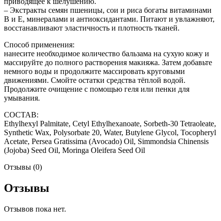
приводящее к шелушению.
– Экстракты семян пшеницы, сои и риса богаты витаминами
B и Е, минералами и антиоксидантами. Питают и увлажняют,
восстанавливают эластичность и плотность тканей.
Способ применения:
нанесите необходимое количество бальзама на сухую кожу и
массируйте до полного растворения макияжа. Затем добавьте
немного воды и продолжите массировать круговыми
движениями. Смойте остатки средства тёплой водой.
Продолжите очищение с помощью геля или пенки для
умывания.
СОСТАВ:
Ethylhexyl Palmitate, Cetyl Ethylhexanoate, Sorbeth-30 Tetraoleate,
Synthetic Wax, Polysorbate 20, Water, Butylene Glycol, Tocopheryl
Acetate, Persea Gratissima (Avocado) Oil, Simmondsia Chinensis
(Jojoba) Seed Oil, Moringa Oleifera Seed Oil
Отзывы (0)
Отзывы
Отзывов пока нет.