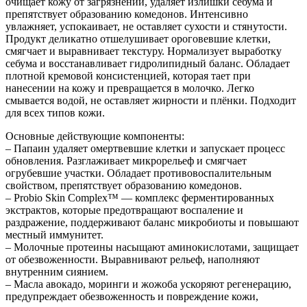
очищает кожу от загрязнений, удаляет излишки себума и
препятствует образованию комедонов. Интенсивно
увлажняет, успокаивает, не оставляет сухости и стянутости.
Продукт деликатно отшелушивает ороговевшие клетки,
смягчает и выравнивает текстуру. Нормализует выработку
себума и восстанавливает гидролипидный баланс. Обладает
плотной кремовой консистенцией, которая тает при
нанесении на кожу и превращается в молочко. Легко
смывается водой, не оставляет жирности и плёнки. Подходит
для всех типов кожи.
Основные действующие компоненты:
– Папаин удаляет омертвевшие клетки и запускает процесс
обновления. Разглаживает микрорельеф и смягчает
огрубевшие участки. Обладает противовоспалительным
свойством, препятствует образованию комедонов.
– Probio Skin Complex™ — комплекс ферментированных
экстрактов, которые предотвращают воспаление и
раздражение, поддерживают баланс микробиоты и повышают
местный иммунитет.
– Молочные протеины насыщают аминокислотами, защищает
от обезвоженности. Выравнивают рельеф, наполняют
внутренним сиянием.
– Масла авокадо, моринги и жожоба ускоряют регенерацию,
предупреждает обезвоженность и повреждение кожи,