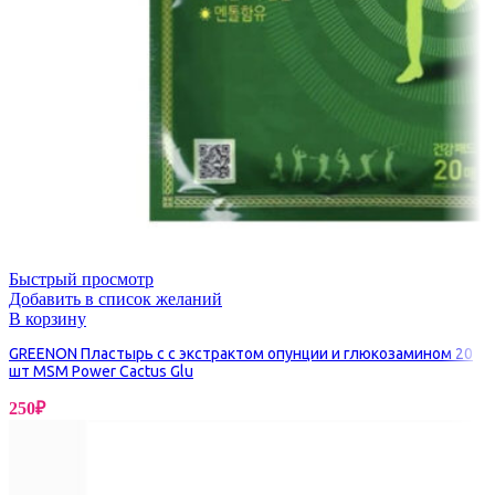
Быстрый просмотр
Добавить в список желаний
В корзину
GREENON Пластырь с с экстрактом опунции и глюкозамином 20
шт MSM Power Cactus Glu
250
₽