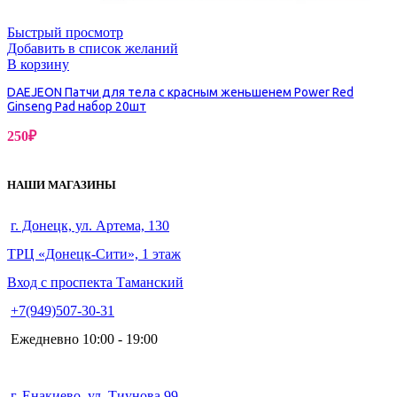
Быстрый просмотр
Добавить в список желаний
В корзину
DAEJEON Патчи для тела с красным женьшенем Power Red
Ginseng Pad набор 20шт
250
₽
НАШИ МАГАЗИНЫ
г. Донецк, ул. Артема, 130
ТРЦ «Донецк-Сити», 1 этаж
Вход с проспекта Таманский
+7(949)507-30-31
Ежедневно 10:00 - 19:00
г. Енакиево, ул. Тиунова 99