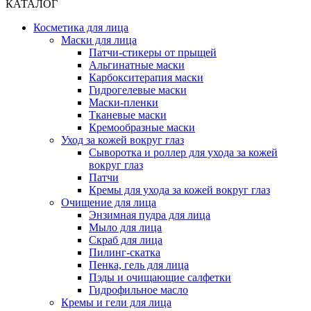
КАТАЛОГ
Косметика для лица
Маски для лица
Патчи-стикеры от прыщей
Альгинатные маски
Карбокситерапия маски
Гидрогелевые маски
Маски-пленки
Тканевые маски
Кремообразные маски
Уход за кожей вокруг глаз
Сыворотка и роллер для ухода за кожей
вокруг глаз
Патчи
Кремы для ухода за кожей вокруг глаз
Очищение для лица
Энзимная пудра для лица
Мыло для лица
Скраб для лица
Пилинг-скатка
Пенка, гель для лица
Пэды и очищающие салфетки
Гидрофильное масло
Кремы и гели для лица