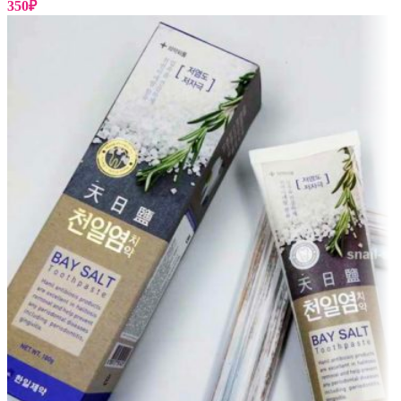
350
₽