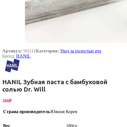
Артикул:
591111
Категория:
Уход за полостью рта
Бренд:
HANIL
HANIL Зубная паста с бамбуковой
солью Dr. Will
380
₽
Страна производитель
Южная Корея
Вес
180гр