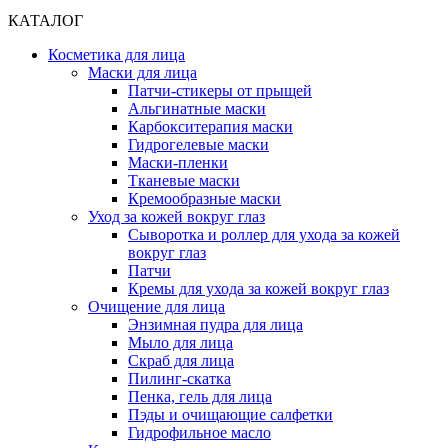
КАТАЛОГ
Косметика для лица
Маски для лица
Патчи-стикеры от прыщей
Альгинатные маски
Карбокситерапия маски
Гидрогелевые маски
Маски-пленки
Тканевые маски
Кремообразные маски
Уход за кожей вокруг глаз
Сыворотка и роллер для ухода за кожей
вокруг глаз
Патчи
Кремы для ухода за кожей вокруг глаз
Очищение для лица
Энзимная пудра для лица
Мыло для лица
Скраб для лица
Пилинг-скатка
Пенка, гель для лица
Пэды и очищающие салфетки
Гидрофильное масло