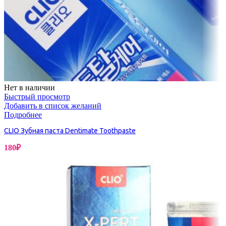
Нет в наличии
Быстрый просмотр
Добавить в список желаний
Подробнее
CLIO Зубная паста Dentimate Toothpaste
180
₽