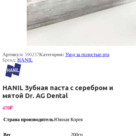
Артикул:
590237
Категория:
Уход за полостью рта
Бренд:
HANIL
HANIL Зубная паста с серебром и
мятой Dr. AG Dental
470
₽
Страна производитель
Южная Корея
Вес
200гр