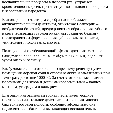
воспалительные процессы в полости рта, устраняет
кровоточивость десен, препятствует возникновению кариеса
и заболеваний пародонта.
Благодаря нано частицам серебра паста обладает
антибактериальным действием, уничтожает бактерии –
возбудители болезней, предохраняет от образования зубного
налета, возвращает зубной эмали натуральную белизну,
предохраняет от формирования зубного камня, кариеса,
уничтожает плохой запах изо рта.
Полирующий и отбеливающий эффект достигается за счет
содержания в составе пасты бамбуковой соли, придающей
зубам блеск и белизну.
Бамбуковая соль изготовлена по древнему рецепту путем
помещения морской соли в стебли бамбука и закаливания при
температуре свыше 1000 °С. За счет этого она насыщается
полезными для зубов и десен микроэлементами – калием,
магнием, углеродом и кальцием.
Благодаря инградиентам зубная паста имеет мощное
противовоспалительное действие в отношении многих
бактерий ротовой полости, особенно эффективно она
подавляет рост бактерий вызывающих воспалительные