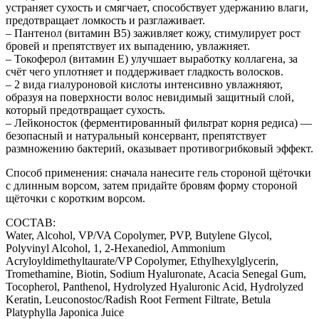
устраняет сухость и смягчает, способствует удержанию влаги,
предотвращает ломкость и разглаживает.
– Пантенол (витамин B5) заживляет кожу, стимулирует рост
бровей и препятствует их выпадению, увлажняет.
– Токоферол (витамин E) улучшает выработку коллагена, за
счёт чего уплотняет и поддерживает гладкость волосков.
– 2 вида гиалуроновой кислоты интенсивно увлажняют,
образуя на поверхности волос невидимый защитный слой,
который предотвращает сухость.
– Лейконосток (ферментированный фильтрат корня редиса) —
безопасный и натуральный консервант, препятствует
размножению бактерий, оказывает противогрибковый эффект.
Способ применения: сначала нанесите гель стороной щёточки
с длинным ворсом, затем придайте бровям форму стороной
щёточки с коротким ворсом.
СОСТАВ:
Water, Alcohol, VP/VA Copolymer, PVP, Butylene Glycol,
Polyvinyl Alcohol, 1, 2-Hexanediol, Ammonium
Acryloyldimethyltaurate/VP Copolymer, Ethylhexylglycerin,
Tromethamine, Biotin, Sodium Hyaluronate, Acacia Senegal Gum,
Tocopherol, Panthenol, Hydrolyzed Hyaluronic Acid, Hydrolyzed
Keratin, Leuconostoc/Radish Root Ferment Filtrate, Betula
Platyphylla Japonica Juice