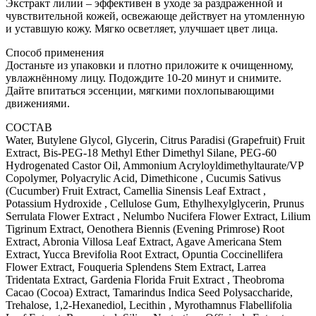
Экстракт лилии – эффективен в уходе за раздраженной и
чувствительной кожей, освежающе действует на утомленную
и уставшую кожу. Мягко осветляет, улучшает цвет лица.
Способ применения
Достаньте из упаковки и плотно приложите к очищенному,
увлажнённому лицу. Подождите 10-20 минут и снимите.
Дайте впитаться эссенции, мягкими похлопывающими
движениями.
СОСТАВ
Water, Butylene Glycol, Glycerin, Citrus Paradisi (Grapefruit) Fruit
Extract, Bis-PEG-18 Methyl Ether Dimethyl Silane, PEG-60
Hydrogenated Castor Oil, Ammonium Acryloyldimethyltaurate/VP
Copolymer, Polyacrylic Acid, Dimethicone , Cucumis Sativus
(Cucumber) Fruit Extract, Camellia Sinensis Leaf Extract ,
Potassium Hydroxide , Cellulose Gum, Ethylhexylglycerin, Prunus
Serrulata Flower Extract , Nelumbo Nucifera Flower Extract, Lilium
Tigrinum Extract, Oenothera Biennis (Evening Primrose) Root
Extract, Abronia Villosa Leaf Extract, Agave Americana Stem
Extract, Yucca Brevifolia Root Extract, Opuntia Coccinellifera
Flower Extract, Fouqueria Splendens Stem Extract, Larrea
Tridentata Extract, Gardenia Florida Fruit Extract , Theobroma
Cacao (Cocoa) Extract, Tamarindus Indica Seed Polysaccharide,
Trehalose, 1,2-Hexanediol, Lecithin , Myrothamnus Flabellifolia