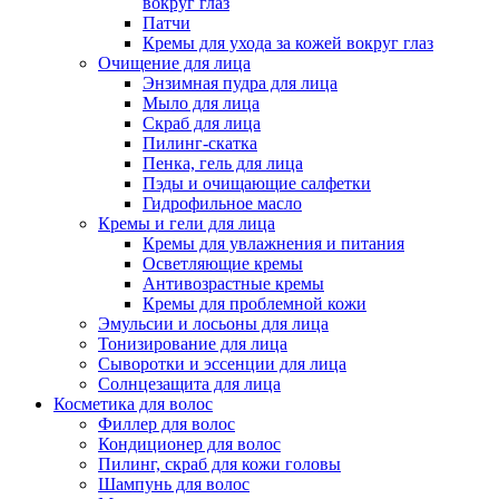
вокруг глаз
Патчи
Кремы для ухода за кожей вокруг глаз
Очищение для лица
Энзимная пудра для лица
Мыло для лица
Скраб для лица
Пилинг-скатка
Пенка, гель для лица
Пэды и очищающие салфетки
Гидрофильное масло
Кремы и гели для лица
Кремы для увлажнения и питания
Осветляющие кремы
Антивозрастные кремы
Кремы для проблемной кожи
Эмульсии и лосьоны для лица
Тонизирование для лица
Сыворотки и эссенции для лица
Солнцезащита для лица
Косметика для волос
Филлер для волос
Кондиционер для волос
Пилинг, скраб для кожи головы
Шампунь для волос