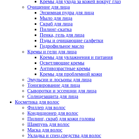
Кремы для ухода за кожей вокруг глаз
Очищение для лица
Энзимная пудра для лица
Мыло для лица
Скраб для лица
Пилинг-скатка
Пенка, гель для лица
Пэды и очищающие салфетки
Гидрофильное масло
Кремы и гели для лица
Кремы для увлажнения и питания
Осветляющие кремы
Антивозрастные кремы
Кремы для проблемной кожи
Эмульсии и лосьоны для лица
Тонизирование для лица
Сыворотки и эссенции для лица
Солнцезащита для лица
Косметика для волос
Филлер для волос
Кондиционер для волос
Пилинг, скраб для кожи головы
Шампунь для волос
Маска для волос
Укладка и спец.средства для волос