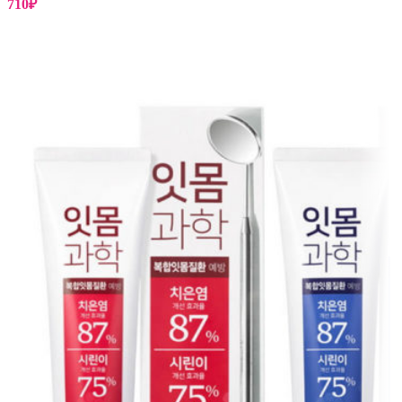
710
₽