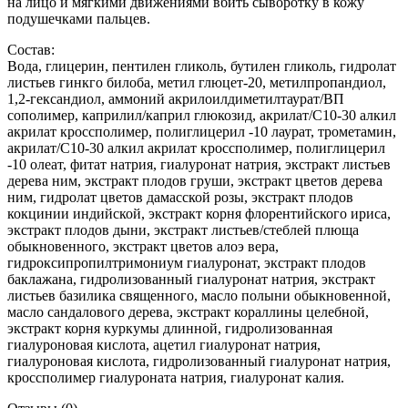
на лицо и мягкими движениями вбить сыворотку в кожу
подушечками пальцев.
Состав:
Вода, глицерин, пентилен гликоль, бутилен гликоль, гидролат
листьев гинкго билоба, метил глюцет-20, метилпропандиол,
1,2-гександиол, аммоний акрилоилдиметилтаурат/ВП
сополимер, каприлил/каприл глюкозид, акрилат/С10-30 алкил
акрилат кроссполимер, полиглицерил -10 лаурат, трометамин,
акрилат/С10-30 алкил акрилат кроссполимер, полиглицерил
-10 олеат, фитат натрия, гиалуронат натрия, экстракт листьев
дерева ним, экстракт плодов груши, экстракт цветов дерева
ним, гидролат цветов дамасской розы, экстракт плодов
кокцинии индийской, экстракт корня флорентийского ириса,
экстракт плодов дыни, экстракт листьев/стеблей плюща
обыкновенного, экстракт цветов алоэ вера,
гидроксипропилтримониум гиалуронат, экстракт плодов
баклажана, гидролизованный гиалуронат натрия, экстракт
листьев базилика священного, масло полыни обыкновенной,
масло сандалового дерева, экстракт кораллины целебной,
экстракт корня куркумы длинной, гидролизованная
гиалуроновая кислота, ацетил гиалуронат натрия,
гиалуроновая кислота, гидролизованный гиалуронат натрия,
кроссполимер гиалуроната натрия, гиалуронат калия.