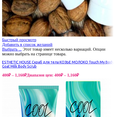
Быстрый просмотр
Добавить в список желаний
Выбрать ...
Этот товар имеет несколько вариаций. Опции
можно выбрать на странице товара.
ESTHETIC HOUSE Скраб для тела КОЗЬЕ МОЛОКО Touch My Body
Goat Milk Body Scrub
400
₽
–
1,160
₽
Диапазон цен: 400₽ – 1,160₽