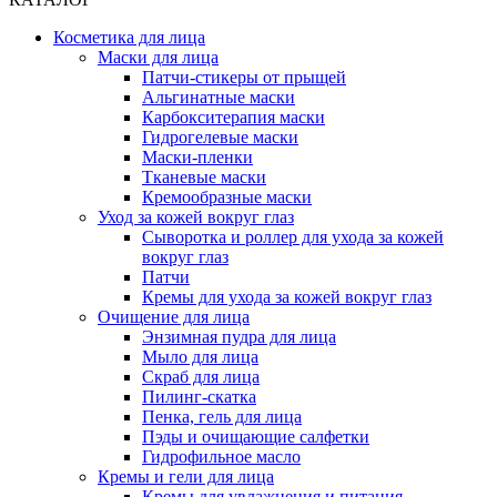
Косметика для лица
Маски для лица
Патчи-стикеры от прыщей
Альгинатные маски
Карбокситерапия маски
Гидрогелевые маски
Маски-пленки
Тканевые маски
Кремообразные маски
Уход за кожей вокруг глаз
Сыворотка и роллер для ухода за кожей
вокруг глаз
Патчи
Кремы для ухода за кожей вокруг глаз
Очищение для лица
Энзимная пудра для лица
Мыло для лица
Скраб для лица
Пилинг-скатка
Пенка, гель для лица
Пэды и очищающие салфетки
Гидрофильное масло
Кремы и гели для лица
Кремы для увлажнения и питания