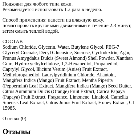
Подходит для любого типа кожи.
Рекомендуется использовать 1-2 раза в неделю.
Способ применения: нанести на влажную кожу,
помассировать круговыми движениями в течение 2-3 минут,
затем смыть теплой водой.
СОСТАВ
Sodium Chloride, Glycerin, Water, Butylene Glycol, PEG-7
Glyceryl Cocoate, Decyl Glucoside, Sucrose, Cyclodextrin, Agar,
Prunus Amygdalus Dulcis (Sweet Almond) Shell Powder, Xanthan
Gum, Hydroxyethylcellulose, 1,2-Hexanediol, Propanediol,
Caprylyl Glycol, Illicium Verum (Anise) Fruit Extract,
Methylpropanediol, Laurylpyridinium Chloride, Allantoin,
Mangifera Indica (Mango) Fruit Extract, Mentha Piperita
(Peppermint) Leaf Extract, Mangifera Indica (Mango) Seed Butter,
Citrus Aurantium Dulcis (Orange) Fruit Extract, Carica Papaya
(Papaya) Fruit Extract, Fragrance, Limonene, Linalool, Camellia
Sinensis Leaf Extract, Citrus Junos Fruit Extract, Honey Extract, CI
15985.
Отзывы (0)
Отзывы