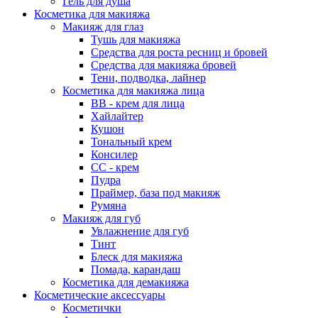
Гель для душа
Косметика для макияжа
Макияж для глаз
Тушь для макияжа
Средства для роста ресниц и бровей
Средства для макияжа бровей
Тени, подводка, лайнер
Косметика для макияжа лица
ВВ - крем для лица
Хайлайтер
Кушон
Тональный крем
Консилер
СС - крем
Пудра
Праймер, база под макияж
Румяна
Макияж для губ
Увлажнение для губ
Тинт
Блеск для макияжа
Помада, карандаш
Косметика для демакияжа
Косметические аксессуары
Косметички