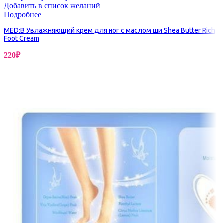
Добавить в список желаний
Подробнее
MED:B Увлажняющий крем для ног с маслом ши Shea Butter Rich
Foot Cream
220
₽