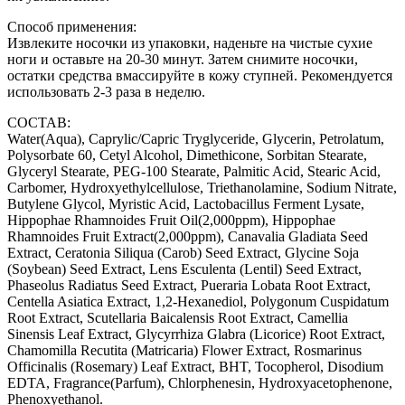
Способ применения:
Извлеките носочки из упаковки, наденьте на чистые сухие
ноги и оставьте на 20-30 минут. Затем снимите носочки,
остатки средства вмассируйте в кожу ступней. Рекомендуется
использовать 2-3 раза в неделю.
СОСТАВ:
Water(Aqua), Caprylic/Capric Tryglyceride, Glycerin, Petrolatum,
Polysorbate 60, Cetyl Alcohol, Dimethicone, Sorbitan Stearate,
Glyceryl Stearate, PEG-100 Stearate, Palmitic Acid, Stearic Acid,
Carbomer, Hydroxyethylcellulose, Triethanolamine, Sodium Nitrate,
Butylene Glycol, Myristic Acid, Lactobacillus Ferment Lysate,
Hippophae Rhamnoides Fruit Oil(2,000ppm), Hippophae
Rhamnoides Fruit Extract(2,000ppm), Canavalia Gladiata Seed
Extract, Ceratonia Siliqua (Carob) Seed Extract, Glycine Soja
(Soybean) Seed Extract, Lens Esculenta (Lentil) Seed Extract,
Phaseolus Radiatus Seed Extract, Pueraria Lobata Root Extract,
Centella Asiatica Extract, 1,2-Hexanediol, Polygonum Cuspidatum
Root Extract, Scutellaria Baicalensis Root Extract, Camellia
Sinensis Leaf Extract, Glycyrrhiza Glabra (Licorice) Root Extract,
Chamomilla Recutita (Matricaria) Flower Extract, Rosmarinus
Officinalis (Rosemary) Leaf Extract, BHT, Tocopherol, Disodium
EDTA, Fragrance(Parfum), Chlorphenesin, Hydroxyacetophenone,
Phenoxyethanol.