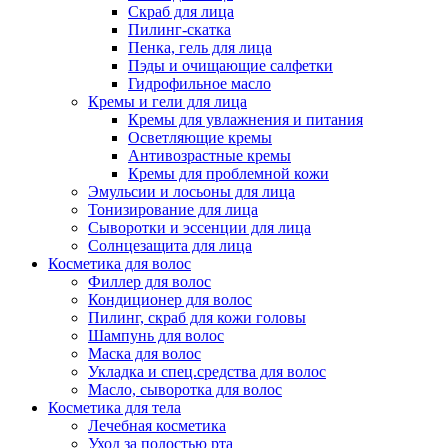
Скраб для лица
Пилинг-скатка
Пенка, гель для лица
Пэды и очищающие салфетки
Гидрофильное масло
Кремы и гели для лица
Кремы для увлажнения и питания
Осветляющие кремы
Антивозрастные кремы
Кремы для проблемной кожи
Эмульсии и лосьоны для лица
Тонизирование для лица
Сыворотки и эссенции для лица
Солнцезащита для лица
Косметика для волос
Филлер для волос
Кондиционер для волос
Пилинг, скраб для кожи головы
Шампунь для волос
Маска для волос
Укладка и спец.средства для волос
Масло, сыворотка для волос
Косметика для тела
Лечебная косметика
Уход за полостью рта