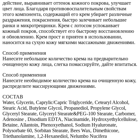
действие, выравнивает оттенок кожного покрова, улучшает
цвет лица. Благодаря противовоспалительным свойствам
этого компонента, содержащий его крем убирает различные
раздражения, покраснения, быстро залечивает небольшие
ранки и микротрещинки. Крем с лотосом успокаивает
кожный покров, способствует его быстрому восстановлению
и обновлению. Крем прост и приятен в использовании,
наносится на сухую кожу мягкими массажными движениями.
Способ применения
Нанесите небольшое количество крема на предварительно
очищенную кожу лица, слегка помассируйте, дайте впитаться.
Способ применения
Нанесите необходимое количество крема на очищенную кожу,
распределите массирующими движениями.
СОСТАВ
Water, Glycerin, Caprylic/Capric Triglyceride, Cetearyl Alcohol,
Stearic Acid, Butylene Glycol, Propanediol, Propylene Glycol,
Glyceryl Stearate, Glyceryl Stearate&PEG-100 Stearate, Carbomer,
Adenosine , Disodium EDTA, Niacinamide, Hydroxyethylcellulose,
Betaine, Allantoin, Phenoxyethanol, Sodium Hyaluronate,
Polysorbate 60, Sorbitan Stearate, Bees Wax, Dimethicone,
Triethanolamine, 1,2-Hexanediol, Nelumbo Nucifera