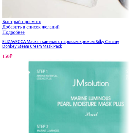
Быстрый просмотр
Добавить в список желаний
Подробнее
ELIZAVECCA Маска тканевая с паровым кремом Silky Creamy
Donkey Steam Cream Mask Pack
150
₽