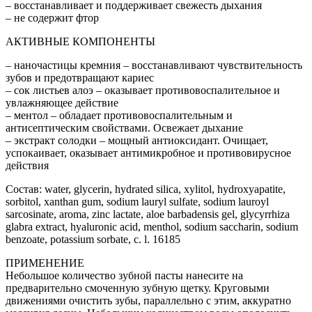
– восстанавливает и поддерживает свежесть дыхания
– не содержит фтор
АКТИВНЫЕ КОМПОНЕНТЫ
– наночастицы кремния – восстанавливают чувствительность
зубов и предотвращают кариес
– сок листьев алоэ – оказывает противовоспалительное и
увлажняющее действие
– ментол – обладает противовоспалительным и
антисептическим свойствами. Освежает дыхание
– экстракт солодки – мощный антиоксидант. Очищает,
успокаивает, оказывает антимикробное и противовирусное
действия
Состав: water, glycerin, hydrated silica, xylitol, hydroxyapatite,
sorbitol, xanthan gum, sodium lauryl sulfate, sodium lauroyl
sarcosinate, aroma, zinc lactate, aloe barbadensis gel, glycyrrhiza
glabra extract, hyaluronic acid, menthol, sodium saccharin, sodium
benzoate, potassium sorbate, c. l. 16185
ПРИМЕНЕНИЕ
Небольшое количество зубной пасты нанесите на
предварительно смоченную зубную щетку. Круговыми
движениями очистить зубы, параллельно с этим, аккуратно