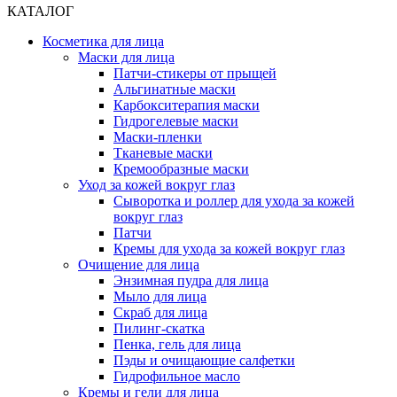
КАТАЛОГ
Косметика для лица
Маски для лица
Патчи-стикеры от прыщей
Альгинатные маски
Карбокситерапия маски
Гидрогелевые маски
Маски-пленки
Тканевые маски
Кремообразные маски
Уход за кожей вокруг глаз
Сыворотка и роллер для ухода за кожей
вокруг глаз
Патчи
Кремы для ухода за кожей вокруг глаз
Очищение для лица
Энзимная пудра для лица
Мыло для лица
Скраб для лица
Пилинг-скатка
Пенка, гель для лица
Пэды и очищающие салфетки
Гидрофильное масло
Кремы и гели для лица