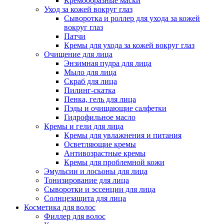
Кремообразные маски
Уход за кожей вокруг глаз
Сыворотка и роллер для ухода за кожей
вокруг глаз
Патчи
Кремы для ухода за кожей вокруг глаз
Очищение для лица
Энзимная пудра для лица
Мыло для лица
Скраб для лица
Пилинг-скатка
Пенка, гель для лица
Пэды и очищающие салфетки
Гидрофильное масло
Кремы и гели для лица
Кремы для увлажнения и питания
Осветляющие кремы
Антивозрастные кремы
Кремы для проблемной кожи
Эмульсии и лосьоны для лица
Тонизирование для лица
Сыворотки и эссенции для лица
Солнцезащита для лица
Косметика для волос
Филлер для волос