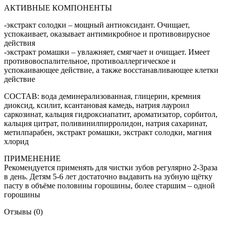
АКТИВНЫЕ КОМПОНЕНТЫ
-экстракт солодки – мощный антиоксидант. Очищает,
успокаивает, оказывает антимикробное и противовирусное
действия
-экстракт ромашки – увлажняет, смягчает и очищает. Имеет
противовоспалительное, противоаллергическое и
успокаивающее действие, а также восстанавливающее клетки
действие
СОСТАВ: вода деминерализованная, глицерин, кремния
диоксид, ксилит, ксантановая камедь, натрия лауроил
саркозинат, кальция гидроксиапатит, ароматизатор, сорбитол,
кальция цитрат, поливинилпирролидон, натрия сахаринат,
метилпарабен, экстракт ромашки, экстракт солодки, магния
хлорид
ПРИМЕНЕНИЕ
Рекомендуется применять для чистки зубов регулярно 2-3раза
в день. Детям 5-6 лет достаточно выдавить на зубную щётку
пасту в объёме половины горошины, более старшим – одной
горошины
Отзывы (0)