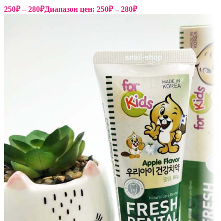
250
₽
–
280
₽
Диапазон цен: 250₽ – 280₽