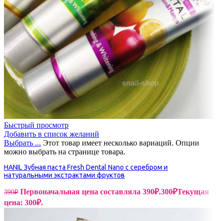
Быстрый просмотр
Добавить в список желаний
Выбрать ...
Этот товар имеет несколько вариаций. Опции
можно выбрать на странице товара.
HANIL Зубная паста Fresh Dental Nano с серебром и
натуральными экстрактами фруктов
Первоначальная цена составляла 390₽.
300
₽
Текущая
390
₽
цена: 300₽.