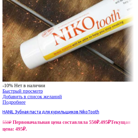
-10%
Нет в наличии
Быстрый просмотр
Добавить в список желаний
Подробнее
HANIL Зубная паста для курильщиков NikoTooth
Первоначальная цена составляла 550₽.
495
₽
Текущая
550
₽
цена: 495₽.