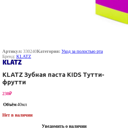
Артикул:
330240
Категория:
Уход за полостью рта
Бренд:
KLATZ
KLATZ Зубная паста KIDS Тутти-
фрутти
230
₽
Объём
40мл
Нет в наличии
Уведомить о наличии