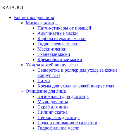
КАТАЛОГ
Косметика для лица
Маски для лица
Патчи-стикеры от прыщей
Альгинатные маски
Карбокситерапия маски
Гидрогелевые маски
Маски-пленки
Тканевые маски
Кремообразные маски
Уход за кожей вокруг глаз
Сыворотка и роллер для ухода за кожей
вокруг глаз
Патчи
Кремы для ухода за кожей вокруг глаз
Очищение для лица
Энзимная пудра для лица
Мыло для лица
Скраб для лица
Пилинг-скатка
Пенка, гель для лица
Пэды и очищающие салфетки
Гидрофильное масло