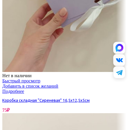
Нет в наличии
Быстрый просмотр
Добавить в список желаний
Подробнее
Коробка складная “Сиреневая” 16,5х12,5х5см
75
₽