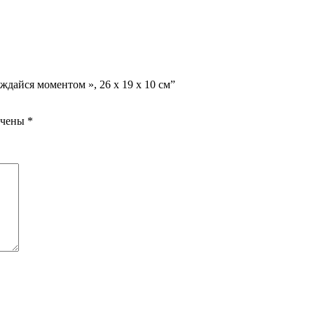
ждайся моментом », 26 х 19 х 10 см”
ечены
*