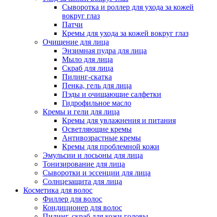
Сыворотка и роллер для ухода за кожей
вокруг глаз
Патчи
Кремы для ухода за кожей вокруг глаз
Очищение для лица
Энзимная пудра для лица
Мыло для лица
Скраб для лица
Пилинг-скатка
Пенка, гель для лица
Пэды и очищающие салфетки
Гидрофильное масло
Кремы и гели для лица
Кремы для увлажнения и питания
Осветляющие кремы
Антивозрастные кремы
Кремы для проблемной кожи
Эмульсии и лосьоны для лица
Тонизирование для лица
Сыворотки и эссенции для лица
Солнцезащита для лица
Косметика для волос
Филлер для волос
Кондиционер для волос
Пилинг, скраб для кожи головы