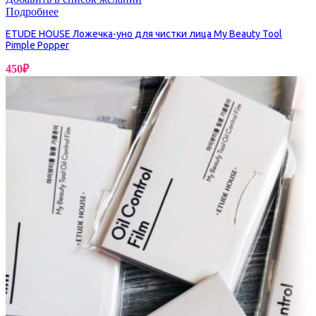
Подробнее
ETUDE HOUSE Ложечка-уно для чистки лица My Beauty Tool
Pimple Popper
450
₽