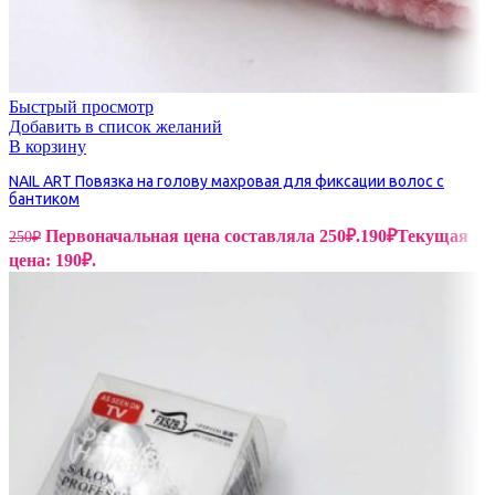
Быстрый просмотр
Добавить в список желаний
В корзину
NAIL ART Повязка на голову махровая для фиксации волос с
бантиком
Первоначальная цена составляла 250₽.
190
₽
Текущая
250
₽
цена: 190₽.