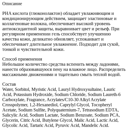
Описание
PHA кислота (глюконолактон) обладает увлажняющим и
кондиционирующим действием, защищает эластиновые и
коллагеновые волокна, обеспечивает высокий уровень
антиоксидантной защиты, выравнивает цвет и рельеф. При
регулярном применении гель способствует улучшению
качества кожи, деликатно обновляет, успокаивает и
обеспечивает длительное увлажнение. Подходит для сухой,
тонкой и чувствительной кожи.
Способ применения
Небольшое количество средства вспенить между ладонями,
нанести образовавшуюся пену на влажное лицо. Распределить
массажными движениями и тщательно смыть теплой водой.
Состав
Water, Sorbitol, Myristic Acid, Lauryl Hydroxysultaine, Lauric
Acid, Potassium Hydroxide, Sodium Chloride, Sodium Laureth-6
Carboxylate, Fragrance, Acrylates/C10-30 Alkyl Acrylate
Crosspolymer, 1,2-Hexanediol, Caprylyl Glycol, Tocopheryl
Acetate, Sodium Sulfite, Polyquaternium-7, Tetrasodium EDTA,
Salicylic Acid, Sodium Lactate, Sodium Benzoate, Sodium PCA,
Glycerin, Citric Acid, Butylene Glycol, Malic Acid, Lactic Acid,
Glycolic Acid, Tartaric Acid, Pyruvic Acid, Mandelic Acid.