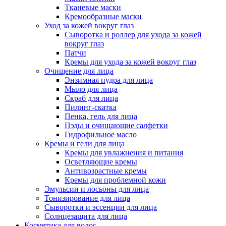
Тканевые маски
Кремообразные маски
Уход за кожей вокруг глаз
Сыворотка и роллер для ухода за кожей
вокруг глаз
Патчи
Кремы для ухода за кожей вокруг глаз
Очищение для лица
Энзимная пудра для лица
Мыло для лица
Скраб для лица
Пилинг-скатка
Пенка, гель для лица
Пэды и очищающие салфетки
Гидрофильное масло
Кремы и гели для лица
Кремы для увлажнения и питания
Осветляющие кремы
Антивозрастные кремы
Кремы для проблемной кожи
Эмульсии и лосьоны для лица
Тонизирование для лица
Сыворотки и эссенции для лица
Солнцезащита для лица
Косметика для волос