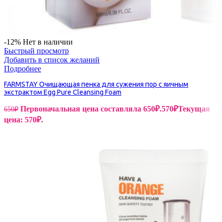
-12%
Нет в наличии
Быстрый просмотр
Добавить в список желаний
Подробнее
FARMSTAY Очищающая пенка для сужения пор с яичным
экстрактом Egg Pure Cleansing Foam
Первоначальная цена составляла 650₽.
570
₽
Текущая
650
₽
цена: 570₽.