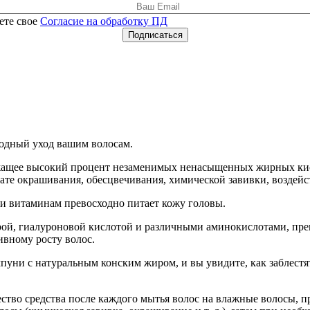
ете свое
Согласие на обработку ПД
Подписаться
одный уход вашим волосам.
ржащее высокий процент незаменимых ненасыщенных жирных кисло
тате окрашивания, обесцвечивания, химической завивки, возде
и витаминам превосходно питает кожу головы.
серой, гиалуроновой кислотой и различными аминокислотами, п
вному росту волос.
мпуни с натуральным конским жиром, и вы увидите, как заблестя
тво средства после каждого мытья волос на влажные волосы, пр