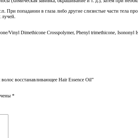
осы (химическая завивка, окрашивание и т. д.), затем при необх
т.п. При попадании в глаза либо другие слизистые части тела п
 лучей.
ne/Vinyl Dimethicone Crosspolymer, Phenyl trimethicone, Isononyl Is
волос восстанавливающее Hair Essence Oil”
ечены
*