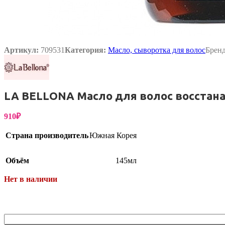
Упаковка
Артикул:
709531
Категория:
Масло, сыворотка для волос
Брен
LA BELLONA Масло для волос восстана
910
₽
Страна производитель
Южная Корея
Объём
145мл
Нет в наличии