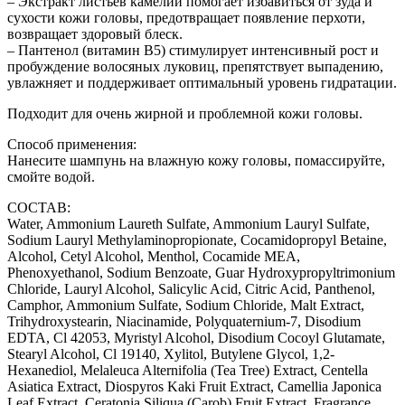
– Экстракт листьев камелии помогает избавиться от зуда и
сухости кожи головы, предотвращает появление перхоти,
возвращает здоровый блеск.
– Пантенол (витамин B5) стимулирует интенсивный рост и
пробуждение волосяных луковиц, препятствует выпадению,
увлажняет и поддерживает оптимальный уровень гидратации.
Подходит для очень жирной и проблемной кожи головы.
Способ применения:
Нанесите шампунь на влажную кожу головы, помассируйте,
смойте водой.
СОСТАВ:
Water, Ammonium Laureth Sulfate, Ammonium Lauryl Sulfate,
Sodium Lauryl Methylaminopropionate, Cocamidopropyl Betaine,
Alcohol, Cetyl Alcohol, Menthol, Cocamide MEA,
Phenoxyethanol, Sodium Benzoate, Guar Hydroxypropyltrimonium
Chloride, Lauryl Alcohol, Salicylic Acid, Citric Acid, Panthenol,
Camphor, Ammonium Sulfate, Sodium Chloride, Malt Extract,
Trihydroxystearin, Niacinamide, Polyquaternium-7, Disodium
EDTA, Cl 42053, Myristyl Alcohol, Disodium Cocoyl Glutamate,
Stearyl Alcohol, Cl 19140, Xylitol, Butylene Glycol, 1,2-
Hexanediol, Melaleuca Alternifolia (Tea Tree) Extract, Centella
Asiatica Extract, Diospyros Kaki Fruit Extract, Camellia Japonica
Leaf Extract, Ceratonia Siliqua (Carob) Fruit Extract, Fragrance,