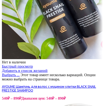
Нет в наличии
Быстрый просмотр
Добавить в список желаний
Выбрать ...
Этот товар имеет несколько вариаций. Опции
можно выбрать на странице товара.
AYOUME Шампунь для волос с муцином улитки BLACK SNAIL
PRESTIGE SHAMPOO
540
₽
–
890
₽
Диапазон цен: 540₽ – 890₽