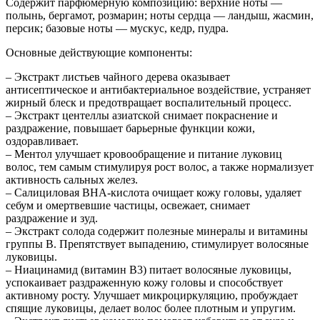
Содержит парфюмерную композицию: верхние ноты —
полынь, бергамот, розмарин; ноты сердца — ландыш, жасмин,
персик; базовые ноты — мускус, кедр, пудра.
Основные действующие компоненты:
– Экстракт листьев чайного дерева оказывает
антисептическое и антибактериальное воздействие, устраняет
жирный блеск и предотвращает воспалительный процесс.
– Экстракт центеллы азиатской снимает покраснение и
раздражение, повышает барьерные функции кожи,
оздоравливает.
– Ментол улучшает кровообращение и питание луковиц
волос, тем самым стимулируя рост волос, а также нормализует
активность сальных желез.
– Салициловая BHA-кислота очищает кожу головы, удаляет
себум и омертвевшие частицы, освежает, снимает
раздражение и зуд.
– Экстракт солода содержит полезные минералы и витамины
группы B. Препятствует выпадению, стимулирует волосяные
луковицы.
– Ниацинамид (витамин B3) питает волосяные луковицы,
успокаивает раздраженную кожу головы и способствует
активному росту. Улучшает микроциркуляцию, пробуждает
спящие луковицы, делает волос более плотным и упругим.