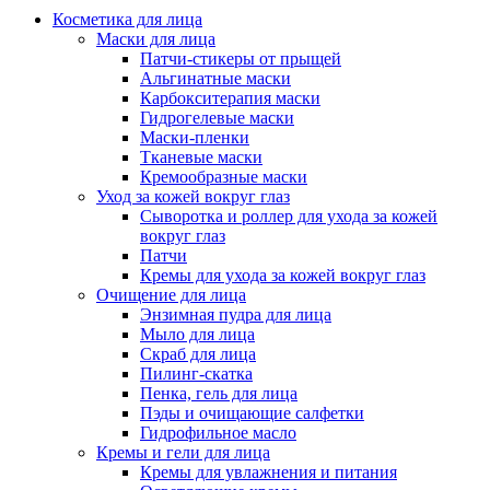
Косметика для лица
Маски для лица
Патчи-стикеры от прыщей
Альгинатные маски
Карбокситерапия маски
Гидрогелевые маски
Маски-пленки
Тканевые маски
Кремообразные маски
Уход за кожей вокруг глаз
Сыворотка и роллер для ухода за кожей
вокруг глаз
Патчи
Кремы для ухода за кожей вокруг глаз
Очищение для лица
Энзимная пудра для лица
Мыло для лица
Скраб для лица
Пилинг-скатка
Пенка, гель для лица
Пэды и очищающие салфетки
Гидрофильное масло
Кремы и гели для лица
Кремы для увлажнения и питания