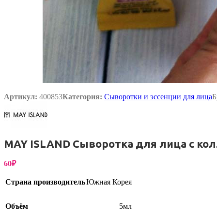
Упаковка
Артикул:
400853
Категория:
Сыворотки и эссенции для лица
Б
MAY ISLAND Сыворотка для лица с колл
60
₽
Страна производитель
Южная Корея
Объём
5мл