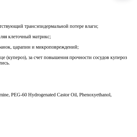
пятствующий трансэпидермальной потере влаги;
пляя клеточный матрикс;
ранок, царапин и микроповреждений;
ице (купероз), за счет повышения прочности сосудов купероз
лись.
olamine, PEG-60 Hydrogenated Castor Oil, Phenoxyethanol,