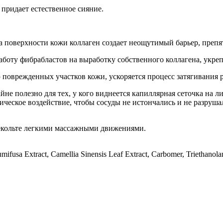
придает естественное сияние.
 на поверхности кожи коллаген создает неощутимый барьер, пре
работу фибрабластов на выработку собственного коллагена, укре
поврежденных участков кожи, ускоряется процесс затягивания 
не полезно для тех, у кого виднеется капиллярная сеточка на л
ческое воздействие, чтобы сосуды не истончались и не разруша
екольте легкими массажными движениями.
umifusa Extract, Camellia Sinensis Leaf Extract, Carbomer, Triethan