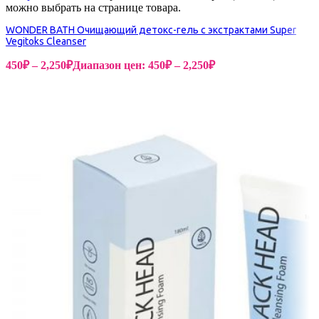
можно выбрать на странице товара.
WONDER BATH Очищающий детокс-гель с экстрактами Super
Vegitoks Cleanser
450
₽
–
2,250
₽
Диапазон цен: 450₽ – 2,250₽