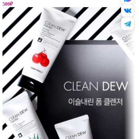
580
₽