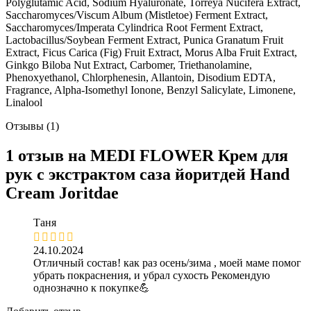
Polyglutamic Acid, Sodium Hyaluronate, Torreya Nucifera Extract,
Saccharomyces/Viscum Album (Mistletoe) Ferment Extract,
Saccharomyces/Imperata Cylindrica Root Ferment Extract,
Lactobacillus/Soybean Ferment Extract, Punica Granatum Fruit
Extract, Ficus Carica (Fig) Fruit Extract, Morus Alba Fruit Extract,
Ginkgo Biloba Nut Extract, Carbomer, Triethanolamine,
Phenoxyethanol, Chlorphenesin, Allantoin, Disodium EDTA,
Fragrance, Alpha-Isomethyl Ionone, Benzyl Salicylate, Limonene,
Linalool
Отзывы (1)
1 отзыв на
MEDI FLOWER Крем для
рук с экстрактом саза йоритдей Hand
Cream Joritdae
Таня
24.10.2024
Отличный состав! как раз осень/зима , моей маме помог
убрать покраснения, и убрал сухость Рекомендую
однозначно к покупке💪