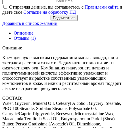
Отправляя данные, вы соглашаетесь с
Правилами сайта
и
даете свое
Согласие на обработку ПД
Подписаться
Добавить в список желаний
Описание
Отзывы (1)
Описание
Крем для рук с высоким содержанием масла авокадо, ши и
экстракта растения сазы с о. Чеджу интенсивно питает и
смягчает кожу рук. Комбинация гиалуроната натрия и
полиглутаминовой кислоты эффективно увлажняет и
способствует выработке собственных увлажняющих
компонентов в коже. Нежный растительный аромат подарит
лёгкое настроение цветущего лета.
СОСТАВ:
Water, Glycerin, Mineral Oil, Cetearyl Alcohol, Glyceryl Stearate,
PEG-100Stearate, Sorbitan Stearate, Polysorbate 60,
Caprylic/Capric Triglyceride, Beeswax, Microcrystalline Wax,
Macadamia Ternifolia Seed Oil, Butyrospermum Parkii (Shea)
Butter, Persea Gratissima (Avocado) Oil, Dimethicone,