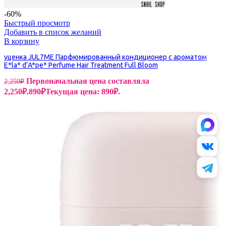
-60%
Быстрый просмотр
Добавить в список желаний
В корзину
уценка JUL7ME Парфюмированный кондиционер с ароматом
E*la* d’A*pe* Perfume Hair Treatment Full Bloom
Первоначальная цена составляла
2,250
₽
2,250₽.
890
₽
Текущая цена: 890₽.