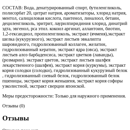
СОСТАВ: Вода, денатурированный спирт, бутиленгликоль,
полисорбат 20, цитрат натрия, ароматизаторы, хлорид натрия,
ментол, салициловая кислота, пантенол, линалоол, бетаин,
дециленгликоль, эритрит, лаурилпиридиния хлорид, динатрий
эдта, эвгенол, pca этил. кокоил аргинат, аллантоин, биотин,
1,2-гександиол, пропиленгликоль, экстракт (ячменя),экстракт
шелка (кукурузного), экстракт листьев эвкалипта
шаровидного, гидролизованный коллаген, желатин,
гидролизованный кератин, экстракт ядра (овса), экстракт
листьев алоэ барбаденсиса, экстракт цветков (лаванды),
(розмарин). экстракт цветов, экстракт листьев шалфея
лекарственного (шалфея), экстракт корня (куркумы), экстракт
корня солодки (солодки), гидролизованный кукурузный белок
, гидролизованный соевый белок, гидролизованный белок
пшеницы, экстракт корня женьшеня, экстракт корня софоры
узколистной, экстракт сверции японской.
Меры предосторожности: Только для наружного применения.
Отзывы (0)
Отзывы