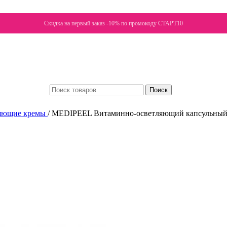
Скидка на первый заказ -10% по промокоду СТАРТ10
Поиск
яющие кремы
/
MEDIPEEL Витаминно-осветляющий капсульный к