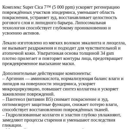
Комплекс Super Cica 7™ (5 000 ppm) ускоряет регенерацию
повреждённых участков эпидермиса, уменьшает область
покраснения, устраняет зуд, восстанавливает целостность
рогового слоя и липидного барьера. Липосомальная
технология способствует глубокому проникновению и
усвоению активов.
Лекало изготовлено из мягких волокон эвкалипта и лиоцелла,
не вызывает раздражения и подходит для чувствительной и
атопичной кожи. Ультратонкая основа толщиной 34 gsm
плотно прилегает и повторяет контуры лица, предотвращает
преждевременное высыхание маски.
Дополнительные действующие компоненты:
– Аргинин — аминокислота, нормализующая баланс влаги и
липидов на поверхности эпидермиса, ускоряет
микроциркуляцию, повышает синтез коллагена и ускоряет
заживление повреждений.
– Пантенол (витамин B5) снимает покраснение и зуд,
оптимизирует защитные функции, снижает потерю влаги,
способствует восстановлению повреждённых тканей.
– Гидролизованные коллаген и эластин глубоко увлажняют,
замедляют процессы старения и уменьшают последствия
гликации.