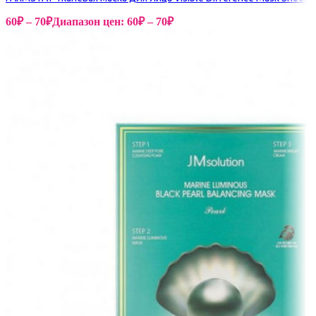
60
₽
–
70
₽
Диапазон цен: 60₽ – 70₽