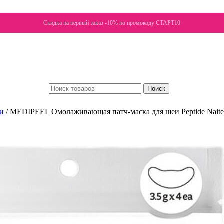
Скидка на первый заказ -10% по промокоду СТАРТ10
Поиск
ки
/
MEDIPEEL Омолаживающая патч-маска для шеи Peptide Naite 