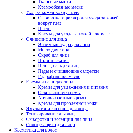
Тканевые маски
Кремообразные маски
Уход за кожей вокруг глаз
Сыворотка и роллер для ухода за кожей
вокруг глаз
Патчи
Кремы для ухода за кожей вокруг глаз
Очищение для лица
Энзимная пудра для лица
Мыло для лица
Скраб для лица
Пилинг-скатка
Пенка, гель для лица
Пэды и очищающие салфетки
Гидрофильное масло
Кремы и гели для лица
Кремы для увлажнения и питания
Осветляющие кремы
Антивозрастные кремы
Кремы для проблемной кожи
Эмульсии и лосьоны для лица
Тонизирование для лица
Сыворотки и эссенции для лица
Солнцезащита для лица
Косметика для волос