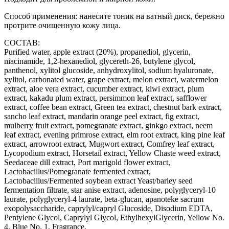
Способ применения: нанесите тоник на ватный диск, бережно
протрите очищенную кожу лица.
СОСТАВ:
Purified water, apple extract (20%), propanediol, glycerin,
niacinamide, 1,2-hexanediol, glycereth-26, butylene glycol,
panthenol, xylitol glucoside, anhydroxylitol, sodium hyaluronate,
xylitol, carbonated water, grape extract, melon extract, watermelon
extract, aloe vera extract, cucumber extract, kiwi extract, plum
extract, kakadu plum extract, persimmon leaf extract, safflower
extract, coffee bean extract, Green tea extract, chestnut bark extract,
sancho leaf extract, mandarin orange peel extract, fig extract,
mulberry fruit extract, pomegranate extract, ginkgo extract, neem
leaf extract, evening primrose extract, elm root extract, king pine leaf
extract, arrowroot extract, Mugwort extract, Comfrey leaf extract,
Lycopodium extract, Horsetail extract, Yellow Chaste weed extract,
Seedaceae dill extract, Port marigold flower extract,
Lactobacillus/Pomegranate fermented extract,
Lactobacillus/Fermented soybean extract Yeast/barley seed
fermentation filtrate, star anise extract, adenosine, polyglyceryl-10
laurate, polyglyceryl-4 laurate, beta-glucan, apanoteke sacrum
exopolysaccharide, caprylyl/capryl Glucoside, Disodium EDTA,
Pentylene Glycol, Caprylyl Glycol, EthylhexylGlycerin, Yellow No.
4, Blue No. 1, Fragrance.