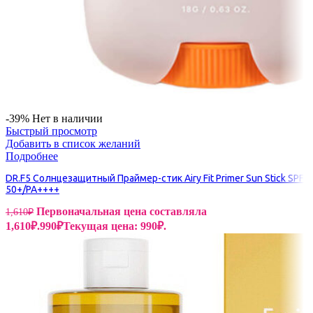
-39%
Нет в наличии
Быстрый просмотр
Добавить в список желаний
Подробнее
DR.F5 Солнцезащитный Праймер-стик Airy Fit Primer Sun Stick SPF
50+/PA++++
Первоначальная цена составляла
1,610
₽
1,610₽.
990
₽
Текущая цена: 990₽.