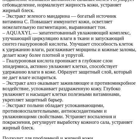
себовыделение, нормализует жирность кожи, устраняет
жирный блеск.
– Экстракт зеленого мандарина — богатый источник
витамина С. Повышает иммунитет кожи, осветляет
нежелательную пигментацию, выравнивает тон.
– AQUAXYL — запатентованный увлажняющий комплекс,
улучшающий циркуляцию влаги в ткани и запускающий
синтез гиалуроновой кислоты. Улучшает способность клеток
к удержанию влаги, разглаживает морщины и кожные заломы,
делает кожу более плотной и упругой.
– Гиалуроновая кислота проникает в глубокие слои
эпидермиса, активно увлажняет клетки, способствует
удержанию влаги в коже. Образует защитный слой, который
не дает влаге испариться.
– Экстракт алоэ оказывает заживляющее и противомикробное
воздействие, успокаивает раздраженную кожу. Глубоко
увлажняет и насыщает клетки полезными витаминами,
укрепляет защитный барьер.
– Экстракт полыни обладает успокаивающими,
противовоспалительными, антиоксидантными и
увлажняющими свойствами. Устраняет воспаления и
покраснения, регулирует выработку кожного сала, устраняет
жирный блеск.
Подходит для проблемной и жирной кожи.