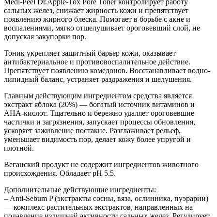
Medi-Peel Dr.Apple-Tox Pore Toner контролирует работу
сальных желез, снижает жирность кожи и препятствует
появлению жирного блеска. Помогает в борьбе с акне и
воспалениями, мягко отшелушивает ороговевший слой, не
допуская закупорки пор.
Тоник укрепляет защитный барьер кожи, оказывает
антибактериальное и противовоспалительное действие.
Препятствует появлению комедонов. Восстанавливает водно-
липидный баланс, устраняет раздражения и шелушения.
Главным действующим ингредиентом средства является
экстракт яблока (20%) — богатый источник витаминов и
AHA-кислот. Тщательно и бережно удаляет ороговевшие
частички и загрязнения, запускает процессы обновления,
ускоряет заживление постакне. Разглаживает рельеф,
уменьшает видимость пор, делает кожу более упругой и
плотной.
Веганский продукт не содержит ингредиентов животного
происхождения. Обладает pH 5.5.
Дополнительные действующие ингредиенты:
– Anti-Sebum P (экстракты сосны, вяза, ослинника, пуэрарии)
— комплекс растительных экстрактов, направленных на
подавление излишней активности сальных желез. Регулирует