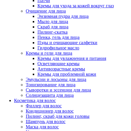
Патчи
Кремы для ухода за кожей вокруг глаз
Очищение для лица
Энзимная пудра для лица
Мыло для лица
Скраб для лица
Пилинг-скатка
Пенка, гель для лица
Пэды и очищающие салфетки
Гидрофильное масло
Кремы и гели для лица
Кремы для увлажнения и питания
Осветляющие кремы
Антивозрастные кремы
Кремы для проблемной кожи
Эмульсии и лосьоны для лица
Тонизирование для лица
Сыворотки и эссенции для лица
Солнцезащита для лица
Косметика для волос
Филлер для волос
Кондиционер для волос
Пилинг, скраб для кожи головы
Шампунь для волос
Маска для волос