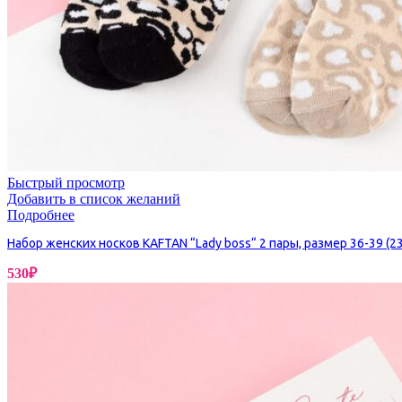
Бытовая химия
Быстрый просмотр
Добавить в список желаний
Подробнее
Набор женских носков KAFTAN “Lady boss“ 2 пары, размер 36-39 (23
530
₽