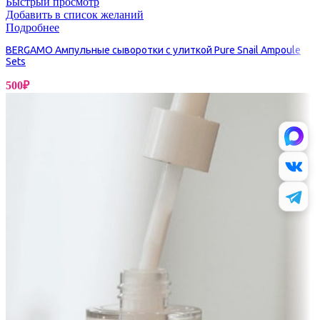
Быстрый просмотр
Добавить в список желаний
Подробнее
BERGAMO Ампульные сыворотки с улиткой Pure Snail Ampoule
Sets
500
₽