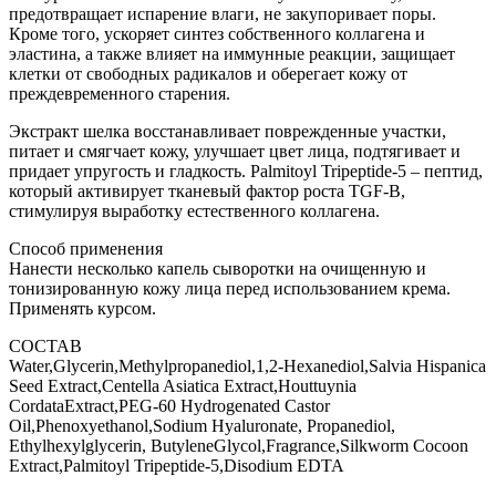
предотвращает испарение влаги, не закупоривает поры.
Кроме того, ускоряет синтез собственного коллагена и
эластина, а также влияет на иммунные реакции, защищает
клетки от свободных радикалов и оберегает кожу от
преждевременного старения.
Экстракт шелка восстанавливает поврежденные участки,
питает и смягчает кожу, улучшает цвет лица, подтягивает и
придает упругость и гладкость. Palmitoyl Tripeptide-5 – пептид,
который активирует тканевый фактор роста TGF-B,
стимулируя выработку естественного коллагена.
Способ применения
Нанести несколько капель сыворотки на очищенную и
тонизированную кожу лица перед использованием крема.
Применять курсом.
СОСТАВ
Water,Glycerin,Methylpropanediol,1,2-Hexanediol,Salvia Hispanica
Seed Extract,Centella Asiatica Extract,Houttuynia
CordataExtract,PEG-60 Hydrogenated Castor
Oil,Phenoxyethanol,Sodium Hyaluronate, Propanediol,
Ethylhexylglycerin, ButyleneGlycol,Fragrance,Silkworm Cocoon
Extract,Palmitoyl Tripeptide-5,Disodium EDTA