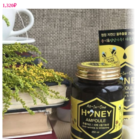
1,320
₽