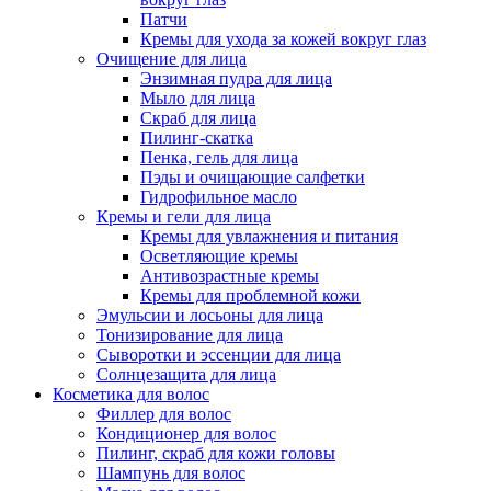
Патчи
Кремы для ухода за кожей вокруг глаз
Очищение для лица
Энзимная пудра для лица
Мыло для лица
Скраб для лица
Пилинг-скатка
Пенка, гель для лица
Пэды и очищающие салфетки
Гидрофильное масло
Кремы и гели для лица
Кремы для увлажнения и питания
Осветляющие кремы
Антивозрастные кремы
Кремы для проблемной кожи
Эмульсии и лосьоны для лица
Тонизирование для лица
Сыворотки и эссенции для лица
Солнцезащита для лица
Косметика для волос
Филлер для волос
Кондиционер для волос
Пилинг, скраб для кожи головы
Шампунь для волос