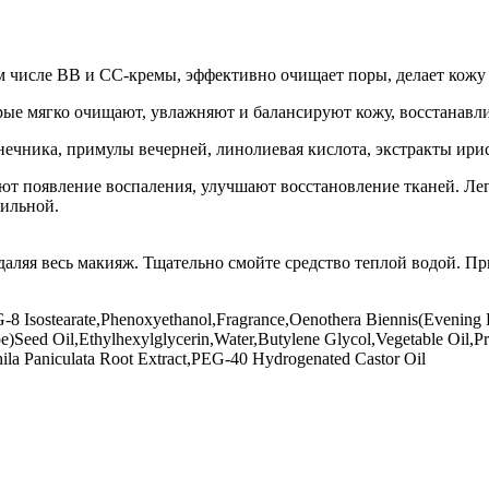
м числе BB и CC-кремы, эффективно очищает поры, делает кожу м
ые мягко очищают, увлажняют и балансируют кожу, восстанавлив
нечника, примулы вечерней, линолиевая кислота, экстракты ири
т появление воспаления, улучшают восстановление тканей. Ле
сильной.
аляя весь макияж. Тщательно смойте средство теплой водой. Пр
G-8 Isostearate,Phenoxyethanol,Fragrance,Oenothera Biennis(Evening P
e)Seed Oil,Ethylhexylglycerin,Water,Butylene Glycol,Vegetable Oil,Pro
ila Paniculata Root Extract,PEG-40 Hydrogenated Castor Oil