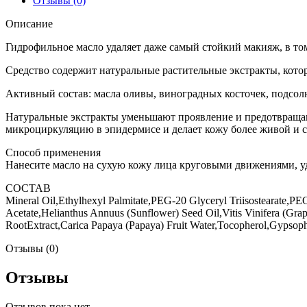
Отзывы (0)
Описание
Гидрофильное масло удаляет даже самый стойкий макияж, в то
Средство содержит натуральные растительные экстракты, котор
Активный состав: масла оливы, виноградных косточек, подсол
Натуральные экстракты уменьшают проявление и предотвращаю
микроциркуляцию в эпидермисе и делает кожу более живой и 
Способ применения
Нанесите масло на сухую кожу лица круговыми движениями, уд
СОСТАВ
Mineral Oil,Ethylhexyl Palmitate,PEG-20 Glyceryl Triisostearate,PE
Acetate,Helianthus Annuus (Sunflower) Seed Oil,Vitis Vinifera (Grap
RootExtract,Carica Papaya (Papaya) Fruit Water,Tocopherol,Gypsoph
Отзывы (0)
Отзывы
Наборы
Отзывов пока нет.