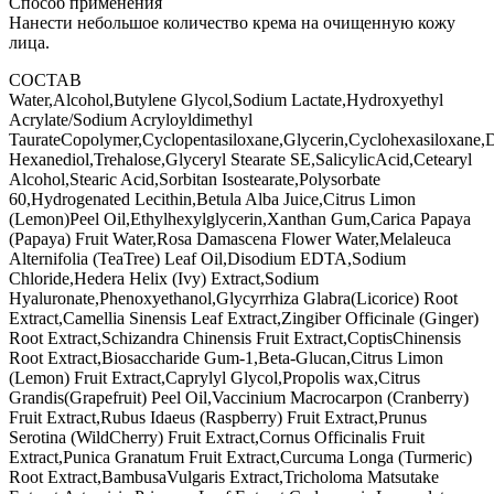
Способ применения
Нанести небольшое количество крема на очищенную кожу
лица.
СОСТАВ
Water,Alcohol,Butylene Glycol,Sodium Lactate,Hydroxyethyl
Acrylate/Sodium Acryloyldimethyl
TaurateCopolymer,Cyclopentasiloxane,Glycerin,Cyclohexasiloxane,D
Hexanediol,Trehalose,Glyceryl Stearate SE,SalicylicAcid,Cetearyl
Alcohol,Stearic Acid,Sorbitan Isostearate,Polysorbate
60,Hydrogenated Lecithin,Betula Alba Juice,Citrus Limon
(Lemon)Peel Oil,Ethylhexylglycerin,Xanthan Gum,Carica Papaya
(Papaya) Fruit Water,Rosa Damascena Flower Water,Melaleuca
Alternifolia (TeaTree) Leaf Oil,Disodium EDTA,Sodium
Chloride,Hedera Helix (Ivy) Extract,Sodium
Hyaluronate,Phenoxyethanol,Glycyrrhiza Glabra(Licorice) Root
Extract,Camellia Sinensis Leaf Extract,Zingiber Officinale (Ginger)
Root Extract,Schizandra Chinensis Fruit Extract,CoptisChinensis
Root Extract,Biosaccharide Gum-1,Beta-Glucan,Citrus Limon
(Lemon) Fruit Extract,Caprylyl Glycol,Propolis wax,Citrus
Grandis(Grapefruit) Peel Oil,Vaccinium Macrocarpon (Cranberry)
Fruit Extract,Rubus Idaeus (Raspberry) Fruit Extract,Prunus
Serotina (WildCherry) Fruit Extract,Cornus Officinalis Fruit
Extract,Punica Granatum Fruit Extract,Curcuma Longa (Turmeric)
Root Extract,BambusaVulgaris Extract,Tricholoma Matsutake