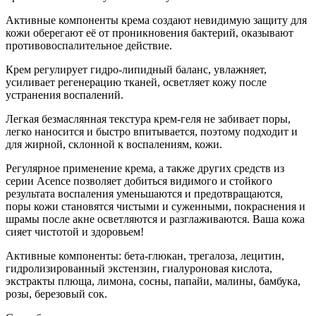
Активные компоненты крема создают невидимую защиту для
кожи оберегают её от проникновения бактерий, оказывают
противовоспалительное действие.
Крем регулирует гидро-липидный баланс, увлажняет,
усиливает регенерацию тканей, осветляет кожу после
устранения воспалений.
Легкая безмаслянная текстура крем-геля не забивает поры,
легко наносится и быстро впитывается, поэтому подходит и
для жирной, склонной к воспалениям, кожи.
Регулярное применение крема, а также других средств из
серии Acence позволяет добиться видимого и стойкого
результата воспаления уменьшаются и предотвращаются,
поры кожи становятся чистыми и суженными, покраснения и
шрамы после акне осветляются и разглаживаются. Ваша кожа
сияет чистотой и здоровьем!
Активные компоненты: бета-глюкан, трегалоза, лецитин,
гидролизированный экстензин, гиалуроновая кислота,
экстракты плюща, лимона, сосны, папайи, малины, бамбука,
розы, березовый сок.