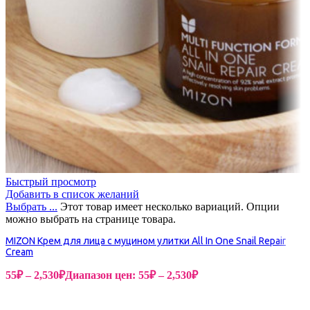
Быстрый просмотр
Добавить в список желаний
Выбрать ...
Этот товар имеет несколько вариаций. Опции
можно выбрать на странице товара.
MIZON Крем для лица с муцином улитки All In One Snail Repair
Cream
55
₽
–
2,530
₽
Диапазон цен: 55₽ – 2,530₽