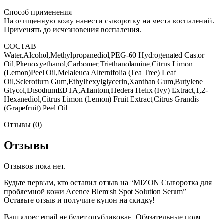
Способ применения
На очищенную кожу нанести сыворотку на места воспалений.
Применять до исчезновения воспаления.
СОСТАВ
Water,Alcohol,Methylpropanediol,PEG-60 Hydrogenated Castor
Oil,Phenoxyethanol,Carbomer,Triethanolamine,Citrus Limon
(Lemon)Peel Oil,Melaleuca Alternifolia (Tea Tree) Leaf
Oil,Sclerotium Gum,Ethylhexylglycerin,Xanthan Gum,Butylene
Glycol,DisodiumEDTA,Allantoin,Hedera Helix (Ivy) Extract,1,2-
Hexanediol,Citrus Limon (Lemon) Fruit Extract,Citrus Grandis
(Grapefruit) Peel Oil
Отзывы (0)
Отзывы
Отзывов пока нет.
Будьте первым, кто оставил отзыв на “MIZON Сыворотка для
проблемной кожи Acence Blemish Spot Solution Serum”
Оставьте отзыв и получите купон на скидку!
Ваш адрес email не будет опубликован.
Обязательные поля