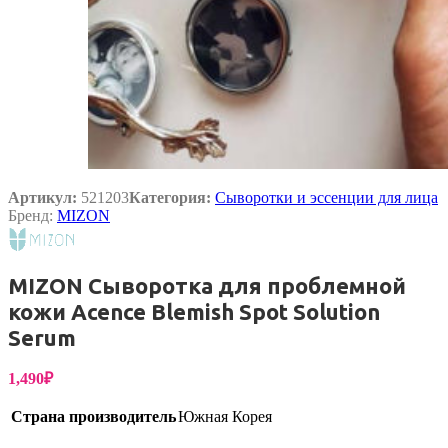
Артикул:
521203
Категория:
Сыворотки и эссенции для лица
Бренд:
MIZON
MIZON Сыворотка для проблемной
кожи Acence Blemish Spot Solution
Serum
1,490
₽
Страна производитель
Южная Корея