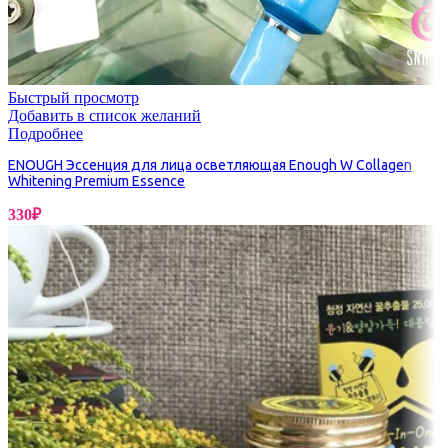
Быстрый просмотр
Добавить в список желаний
Подробнее
ENOUGH Эссенция для лица осветляющая Enough W Collagen
Whitening Premium Essence
330
₽