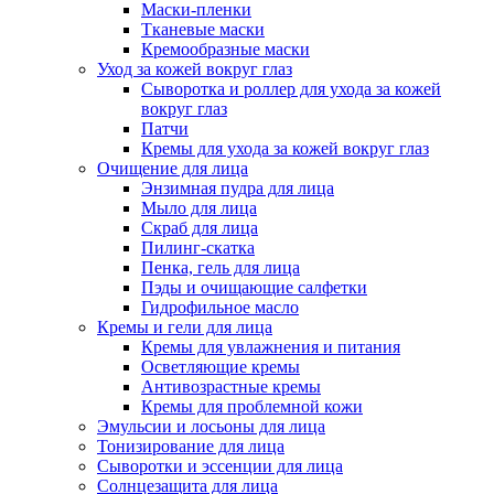
Маски-пленки
Тканевые маски
Кремообразные маски
Уход за кожей вокруг глаз
Сыворотка и роллер для ухода за кожей
вокруг глаз
Патчи
Кремы для ухода за кожей вокруг глаз
Очищение для лица
Энзимная пудра для лица
Мыло для лица
Скраб для лица
Пилинг-скатка
Пенка, гель для лица
Пэды и очищающие салфетки
Гидрофильное масло
Кремы и гели для лица
Кремы для увлажнения и питания
Осветляющие кремы
Антивозрастные кремы
Кремы для проблемной кожи
Эмульсии и лосьоны для лица
Тонизирование для лица
Сыворотки и эссенции для лица
Солнцезащита для лица