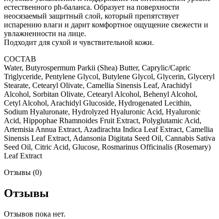
естественного ph-баланса. Образует на поверхности
неосязаемый защитный слой, который препятствует
испарению влаги и дарит комфортное ощущение свежести и
увлажненности на лице.
Подходит для сухой и чувствительной кожи.
СОСТАВ
Water, Butyrospermum Parkii (Shea) Butter, Caprylic/Capric
Triglyceride, Pentylene Glycol, Butylene Glycol, Glycerin, Glyceryl
Stearate, Cetearyl Olivate, Camellia Sinensis Leaf, Arachidyl
Alcohol, Sorbitan Olivate, Cetearyl Alcohol, Behenyl Alcohol,
Cetyl Alcohol, Arachidyl Glucoside, Hydrogenated Lecithin,
Sodium Hyaluronate, Hydrolyzed Hyaluronic Acid, Hyaluronic
Acid, Hippophae Rhamnoides Fruit Extract, Polyglutamic Acid,
Artemisia Annua Extract, Azadirachta Indica Leaf Extract, Camellia
Sinensis Leaf Extract, Adansonia Digitata Seed Oil, Cannabis Sativa
Seed Oil, Citric Acid, Glucose, Rosmarinus Officinalis (Rosemary)
Leaf Extract
Отзывы (0)
Отзывы
Отзывов пока нет.