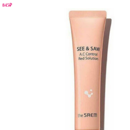
845
₽