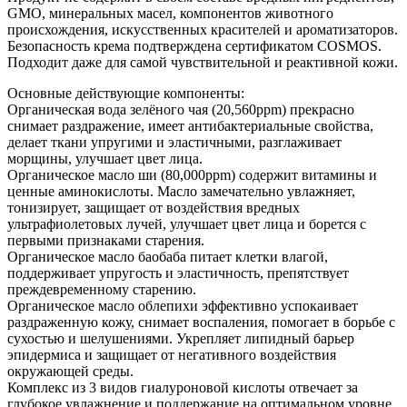
GMO, минеральных масел, компонентов животного
происхождения, искусственных красителей и ароматизаторов.
Безопасность крема подтверждена сертификатом COSMOS.
Подходит даже для самой чувствительной и реактивной кожи.
Основные действующие компоненты:
Органическая вода зелёного чая (20,560ppm) прекрасно
снимает раздражение, имеет антибактериальные свойства,
делает ткани упругими и эластичными, разглаживает
морщины, улучшает цвет лица.
Органическое масло ши (80,000ppm) содержит витамины и
ценные аминокислоты. Масло замечательно увлажняет,
тонизирует, защищает от воздействия вредных
ультрафиолетовых лучей, улучшает цвет лица и борется с
первыми признаками старения.
Органическое масло баобаба питает клетки влагой,
поддерживает упругость и эластичность, препятствует
преждевременному старению.
Органическое масло облепихи эффективно успокаивает
раздраженную кожу, снимает воспаления, помогает в борьбе с
сухостью и шелушениями. Укрепляет липидный барьер
эпидермиса и защищает от негативного воздействия
окружающей среды.
Комплекс из 3 видов гиалуроновой кислоты отвечает за
глубокое увлажнение и поддержание на оптимальном уровне