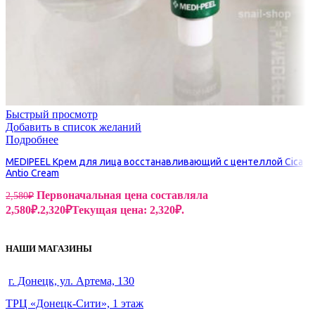
Быстрый просмотр
Добавить в список желаний
Подробнее
MEDIPEEL Крем для лица восстанавливающий с центеллой Cica
Antio Cream
Первоначальная цена составляла
2,580
₽
2,580₽.
2,320
₽
Текущая цена: 2,320₽.
НАШИ МАГАЗИНЫ
г. Донецк, ул. Артема, 130
ТРЦ «Донецк-Сити», 1 этаж