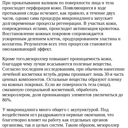
При прокатывании валиком по поверхности лица и тела
происходит перфорация кожи. Появляющиеся в ходе
протыкания следы исчезают, как правило, в течение двух
часов, однако сама процедура микронидлинга запускает
долговременные процессы регенерации. В участках кожи,
поврежденных иглами, происходит активизация кровотока.
Восстановление кожных покровов сопровождается
ускоренным делением клеток, продуцированием эластина и
коллагена. Результатом всех этих процессов становится
омолаживающий эффект.
Кроме того,мезороллер повышает проницаемость кожи,
благодаря чему лучше всасываются полезные вещества.
Согласно последним исследованиям, при обычном нанесении
лечебной косметики вглубь дермы проникает лишь 30-я часть
ценных компонентов. Остальные вещества образуют пленку
на кожных покровах. Если же поверхность тела (лица),
смазанную специальной косметикой, обработать
мезороллером, доля проникающих элементов увеличиться до
86%.
У микронидлинга много общего с акупунктурой. Под
воздействием игл раздражаются нервные окончания, что
благотворно влияет на работу как отдельных органов
организма, так и целых систем. Таким образом, мезороллер