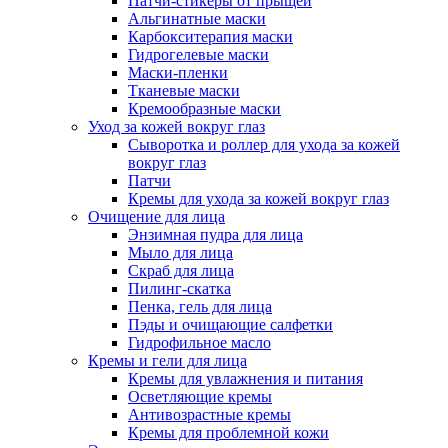
Патчи-стикеры от прыщей
Альгинатные маски
Карбокситерапия маски
Гидрогелевые маски
Маски-пленки
Тканевые маски
Кремообразные маски
Уход за кожей вокруг глаз
Сыворотка и роллер для ухода за кожей
вокруг глаз
Патчи
Кремы для ухода за кожей вокруг глаз
Очищение для лица
Энзимная пудра для лица
Мыло для лица
Скраб для лица
Пилинг-скатка
Пенка, гель для лица
Пэды и очищающие салфетки
Гидрофильное масло
Кремы и гели для лица
Кремы для увлажнения и питания
Осветляющие кремы
Антивозрастные кремы
Кремы для проблемной кожи