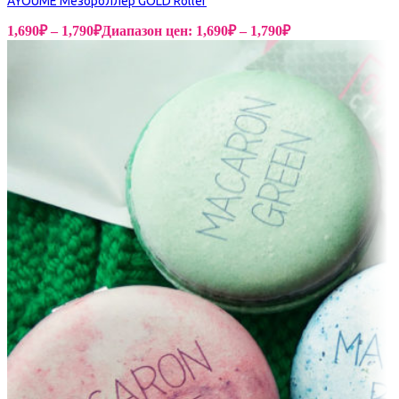
AYOUME Мезороллер GOLD Roller
1,690
₽
–
1,790
₽
Диапазон цен: 1,690₽ – 1,790₽